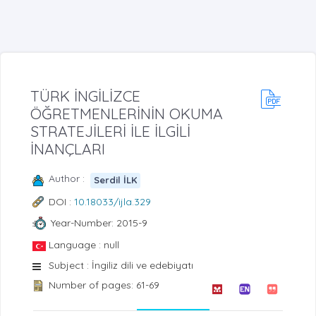
TÜRK İNGİLİZCE
ÖĞRETMENLERİNİN OKUMA
STRATEJİLERİ İLE İLGİLİ
İNANÇLARI
Author :
Serdil İLK
DOI :
10.18033/ijla.329
Year-Number: 2015-9
Language : null
Subject : İngiliz dili ve edebiyatı
Number of pages: 61-69