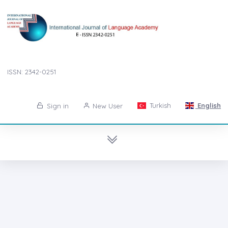
ISSN: 2342-0251
Turkish
English
Sign in
New User