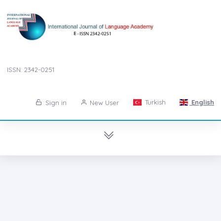
ISSN: 2342-0251
Turkish
English
Sign in
New User