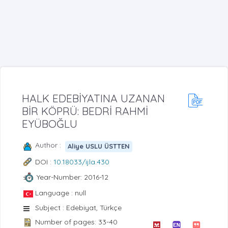
HALK EDEBİYATINA UZANAN
BİR KÖPRÜ: BEDRİ RAHMİ
EYÜBOĞLU
Author :
Aliye USLU ÜSTTEN
DOI :
10.18033/ijla.430
Year-Number: 2016-12
Language : null
Subject : Edebiyat, Türkçe
Number of pages: 33-40