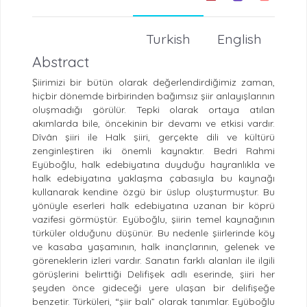
Turkish
English
Abstract
Şiirimizi bir bütün olarak değerlendirdiğimiz zaman,
hiçbir dönemde birbirinden bağımsız şiir anlayışlarının
oluşmadığı görülür. Tepki olarak ortaya atılan
akımlarda bile, öncekinin bir devamı ve etkisi vardır.
Dîvân şiiri ile Halk şiiri, gerçekte dili ve kültürü
zenginleştiren iki önemli kaynaktır. Bedri Rahmi
Eyüboğlu, halk edebiyatına duyduğu hayranlıkla ve
halk edebiyatına yaklaşma çabasıyla bu kaynağı
kullanarak kendine özgü bir üslup oluşturmuştur. Bu
yönüyle eserleri halk edebiyatına uzanan bir köprü
vazifesi görmüştür. Eyüboğlu, şiirin temel kaynağının
türküler olduğunu düşünür. Bu nedenle şiirlerinde köy
ve kasaba yaşamının, halk inançlarının, gelenek ve
göreneklerin izleri vardır. Sanatın farklı alanları ile ilgili
görüşlerini belirttiği Delifişek adlı eserinde, şiiri her
şeyden önce gideceği yere ulaşan bir delifişeğe
benzetir. Türküleri, “şiir balı” olarak tanımlar. Eyüboğlu