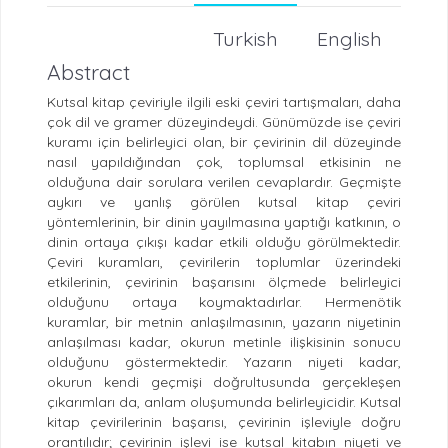
Turkish
English
Abstract
Kutsal kitap çeviriyle ilgili eski çeviri tartışmaları, daha
çok dil ve gramer düzeyindeydi. Günümüzde ise çeviri
kuramı için belirleyici olan, bir çevirinin dil düzeyinde
nasıl yapıldığından çok, toplumsal etkisinin ne
olduğuna dair sorulara verilen cevaplardır. Geçmişte
aykırı ve yanlış görülen kutsal kitap çeviri
yöntemlerinin, bir dinin yayılmasına yaptığı katkının, o
dinin ortaya çıkışı kadar etkili olduğu görülmektedir.
Çeviri kuramları, çevirilerin toplumlar üzerindeki
etkilerinin, çevirinin başarısını ölçmede belirleyici
olduğunu ortaya koymaktadırlar. Hermenötik
kuramlar, bir metnin anlaşılmasının, yazarın niyetinin
anlaşılması kadar, okurun metinle ilişkisinin sonucu
olduğunu göstermektedir. Yazarın niyeti kadar,
okurun kendi geçmişi doğrultusunda gerçekleşen
çıkarımları da, anlam oluşumunda belirleyicidir. Kutsal
kitap çevirilerinin başarısı, çevirinin işleviyle doğru
orantılıdır; çevirinin işlevi ise kutsal kitabın niyeti ve