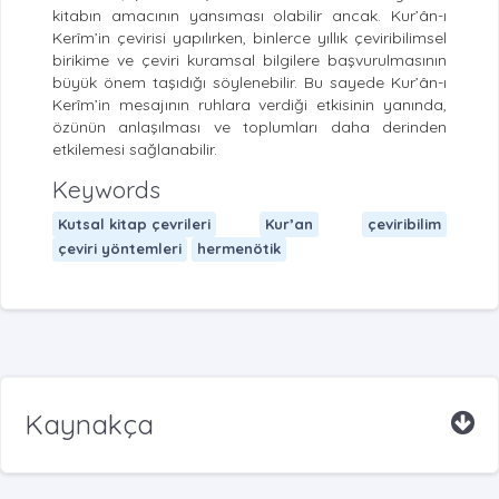
kitabın amacının yansıması olabilir ancak. Kur’ân-ı
Kerîm’in çevirisi yapılırken, binlerce yıllık çeviribilimsel
birikime ve çeviri kuramsal bilgilere başvurulmasının
büyük önem taşıdığı söylenebilir. Bu sayede Kur’ân-ı
Kerîm’in mesajının ruhlara verdiği etkisinin yanında,
özünün anlaşılması ve toplumları daha derinden
etkilemesi sağlanabilir.
Keywords
Kutsal kitap çevrileri
Kur’an
çeviribilim
çeviri yöntemleri
hermenötik
Kaynakça