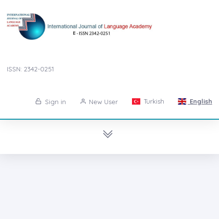
ISSN: 2342-0251
Turkish
English
Sign in
New User