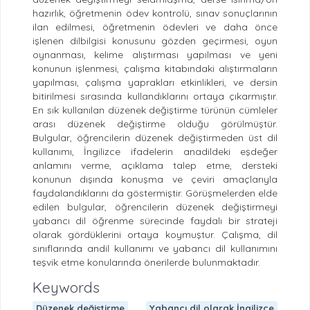
hazırlık, öğretmenin ödev kontrolü, sınav sonuçlarının
ilan edilmesi, öğretmenin ödevleri ve daha önce
işlenen dilbilgisi konusunu gözden geçirmesi, oyun
oynanması, kelime alıştırması yapılması ve yeni
konunun işlenmesi, çalışma kitabındaki alıştırmaların
yapılması, çalışma yaprakları etkinlikleri, ve dersin
bitirilmesi sırasında kullandıklarını ortaya çıkarmıştır.
En sık kullanılan düzenek değiştirme türünün cümleler
arası düzenek değiştirme olduğu görülmüştür.
Bulgular, öğrencilerin düzenek değiştirmeden üst dil
kullanımı, İngilizce ifadelerin anadildeki eşdeğer
anlamını verme, açıklama talep etme, dersteki
konunun dışında konuşma ve çeviri amaçlarıyla
faydalandıklarını da göstermiştir. Görüşmelerden elde
edilen bulgular, öğrencilerin düzenek değiştirmeyi
yabancı dil öğrenme sürecinde faydalı bir strateji
olarak gördüklerini ortaya koymuştur. Çalışma, dil
sınıflarında andil kullanımı ve yabancı dil kullanımını
teşvik etme konularında önerilerde bulunmaktadır.
Keywords
Düzenek değiştirme
Yabancı dil olarak İngilizce