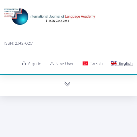
ISSN: 2342-0251
Turkish
English
Sign in
New User