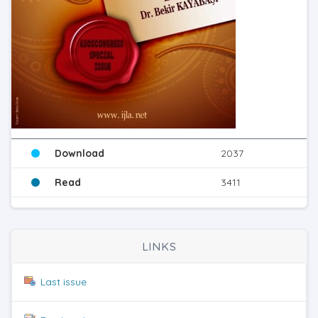
Download
2037
Read
3411
LINKS
Last issue