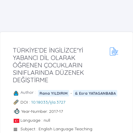
TÜRKİYE’DE İNGİLİZCE'Yİ
YABANCI DİL OLARAK
ÖĞRENEN ÇOCUKLARIN
SINIFLARINDA DÜZENEK
DEĞİŞTİRME
Author :
-
Rana YILDIRIM
& Esra YATAGANBABA
DOI :
10.18033/ijla.3727
Year-Number: 2017-17
Language : null
Subject : English Language Teaching