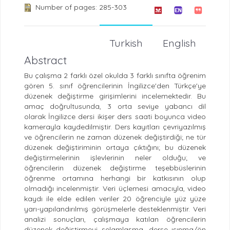
Number of pages: 285-303
Turkish
English
Abstract
Bu çalışma 2 farklı özel okulda 3 farklı sınıfta öğrenim
gören 5. sınıf öğrencilerinin İngilizce'den Türkçe'ye
düzenek değiştirme girişimlerini incelemektedir. Bu
amaç doğrultusunda, 3 orta seviye yabancı dil
olarak İngilizce dersi ikişer ders saati boyunca video
kamerayla kaydedilmiştir. Ders kayıtları çevriyazılmış
ve öğrencilerin ne zaman düzenek değiştirdiği; ne tür
düzenek değiştiriminin ortaya çıktığını; bu düzenek
değiştirmelerinin işlevlerinin neler olduğu; ve
öğrencilerin düzenek değiştirme teşebbüslerinin
öğrenme ortamına herhangi bir katkısının olup
olmadığı incelenmiştir. Veri üçlemesi amacıyla, video
kaydı ile elde edilen veriler 20 öğrenciyle yüz yüze
yarı-yapılandırılmış görüşmelerle desteklenmiştir. Veri
analizi sonuçları, çalışmaya katılan öğrencilerin
düzenek değiştirmeyi selamlaşma, derse ısınma/ön