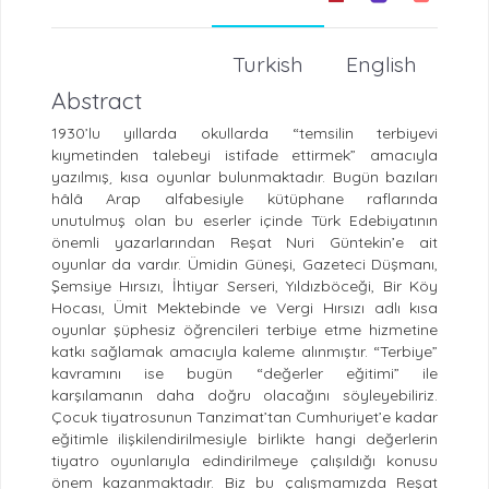
Turkish
English
Abstract
1930’lu yıllarda okullarda “temsilin terbiyevi
kıymetinden talebeyi istifade ettirmek” amacıyla
yazılmış¸ kısa oyunlar bulunmaktadır. Bugün bazıları
hâlâ Arap alfabesiyle kütüphane raflarında
unutulmuş olan bu eserler içinde Türk Edebiyatının
önemli yazarlarından Reşat Nuri Güntekin’e ait
oyunlar da vardır. Ümidin Güneşi, Gazeteci Düşmanı,
Şemsiye Hırsızı, İhtiyar Serseri, Yıldızböceği, Bir Köy
Hocası, Ümit Mektebinde ve Vergi Hırsızı adlı kısa
oyunlar şüphesiz öğrencileri terbiye etme hizmetine
katkı sağlamak amacıyla kaleme alınmıştır. “Terbiye”
kavramını ise bugün “değerler eğitimi” ile
karşılamanın daha doğru olacağını söyleyebiliriz.
Çocuk tiyatrosunun Tanzimat’tan Cumhuriyet’e kadar
eğitimle ilişkilendirilmesiyle birlikte hangi değerlerin
tiyatro oyunlarıyla edindirilmeye çalışıldığı konusu
önem kazanmaktadır. Biz bu çalışmamızda Reşat