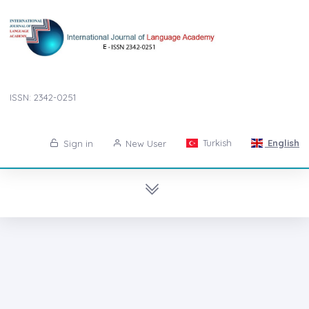
ISSN: 2342-0251
Turkish
English
Sign in
New User