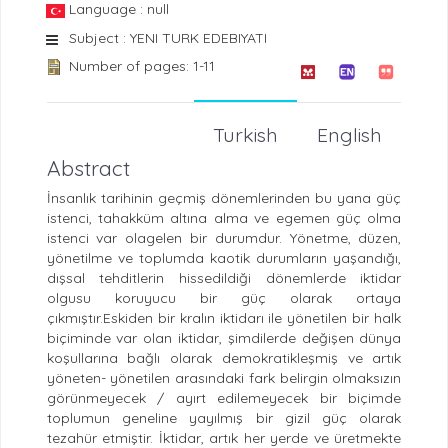
Language : null
Subject : YENI TURK EDEBIYATI
Number of pages: 1-11
Turkish
English
Abstract
İnsanlık tarihinin geçmiş dönemlerinden bu yana güç
istenci, tahakküm altına alma ve egemen güç olma
istenci var olagelen bir durumdur. Yönetme, düzen,
yönetilme ve toplumda kaotik durumların yaşandığı,
dışsal tehditlerin hissedildiği dönemlerde iktidar
olgusu koruyucu bir güç olarak ortaya
çıkmıştır.Eskiden bir kralın iktidarı ile yönetilen bir halk
biçiminde var olan iktidar, şimdilerde değişen dünya
koşullarına bağlı olarak demokratikleşmiş ve artık
yöneten- yönetilen arasındaki fark belirgin olmaksızın
görünmeyecek / ayırt edilemeyecek bir biçimde
toplumun geneline yayılmış bir gizil güç olarak
tezahür etmiştir. İktidar, artık her yerde ve üretmekte