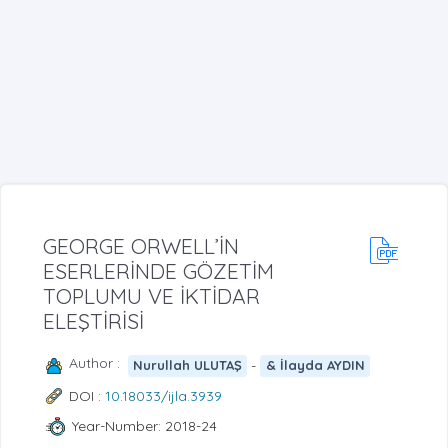
GEORGE ORWELL’İN
ESERLERİNDE GÖZETİM
TOPLUMU VE İKTİDAR
ELEŞTİRİSİ
Author :
-
Nurullah ULUTAŞ
& İlayda AYDIN
DOI :
10.18033/ijla.3939
Year-Number: 2018-24