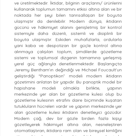
ve üretilmektedir. İktidar, bilginin araçlarını/ ürünlerini
kullanarak toplumun tamamını etkisi altına alan ve bir
noktada her şeyi bilen tanrısallaşan bir boyuta
ulaşmıştır da denilebilir. Modern dünya, iktidarın
gücünü ve hâkimiyet alanını genişletmiş bir kontrol
sistemiyle daha düzenli, sistemli ve disiplinli bir
boyuta ulaşmıştır. Eskiden muhafızlarla, ordularla
yani kaba ve despotizan bir güçle kontrol altına
alınmaya çalışılan toplum, şimdilerde gözetleme
sistemi ve toplumsal dizgenin tamamına yerleşmiş
yerel güç ağlarıyla denetlenmektedir. Başlangıçta
Jeremy Bentham’ın değindiği ve Michael Foucault’un
geliştirdiği “Panoptikon” modeli modern iktidarın
gözetimini anlatan bir yapıdır. Bu panoptik model bir
hapishane modeli olmakla birlikte, yapının
merkezinde yer alan bir gözetleme kulesi olup bu
gözetleme kulesinin etrafını daire biçiminde kuşatan
tutukluların hücreleri vardır ve yapının merkezinde yer
alan gözetleme kulesi iktidarın denetleyici gözüdür.
Modern çağ, dev bir gözle birden fazla kişiyi
gözetleyerek hâkimiyet altına alan, nesneleştiren
otomatlaştıran, iktidara ram olan ve bireysel kimliğini