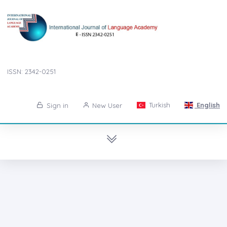
ISSN: 2342-0251
Turkish
English
Sign in
New User