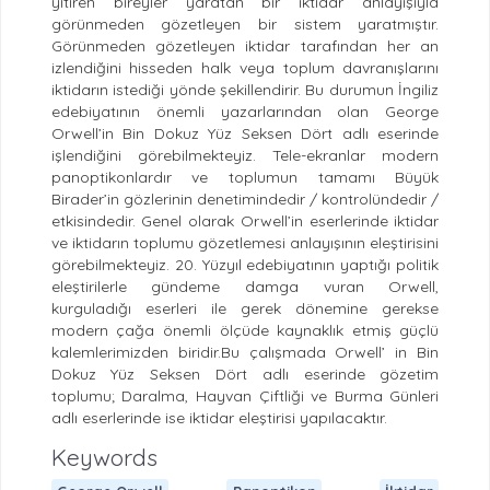
yitiren bireyler yaratan bir iktidar anlayışıyla
görünmeden gözetleyen bir sistem yaratmıştır.
Görünmeden gözetleyen iktidar tarafından her an
izlendiğini hisseden halk veya toplum davranışlarını
iktidarın istediği yönde şekillendirir. Bu durumun İngiliz
edebiyatının önemli yazarlarından olan George
Orwell’in Bin Dokuz Yüz Seksen Dört adlı eserinde
işlendiğini görebilmekteyiz. Tele-ekranlar modern
panoptikonlardır ve toplumun tamamı Büyük
Birader’in gözlerinin denetimindedir / kontrolündedir /
etkisindedir. Genel olarak Orwell’in eserlerinde iktidar
ve iktidarın toplumu gözetlemesi anlayışının eleştirisini
görebilmekteyiz. 20. Yüzyıl edebiyatının yaptığı politik
eleştirilerle gündeme damga vuran Orwell,
kurguladığı eserleri ile gerek dönemine gerekse
modern çağa önemli ölçüde kaynaklık etmiş güçlü
kalemlerimizden biridir.Bu çalışmada Orwell’ in Bin
Dokuz Yüz Seksen Dört adlı eserinde gözetim
toplumu; Daralma, Hayvan Çiftliği ve Burma Günleri
adlı eserlerinde ise iktidar eleştirisi yapılacaktır.
Keywords