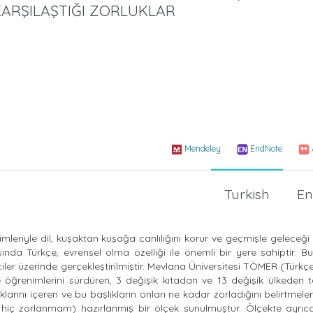
İ KARŞILAŞTIĞI ZORLUKLAR
Mendeley
EndNote
Turkish
En
içimleriyle dil, kuşaktan kuşağa canlılığını korur ve geçmişle geleceği
asında Türkçe, evrensel olma özelliği ile önemli bir yere sahiptir. B
ler üzerinde gerçekleştirilmiştir. Mevlana Üniversitesi TÖMER (Türk
ğrenimlerini sürdüren, 3 değişik kıtadan ve 13 değişik ülkeden 
larını içeren ve bu başlıkların onları ne kadar zorladığını belirtmeleri
 hiç zorlanmam) hazırlanmış bir ölçek sunulmuştur. Ölçekte ayrıca 