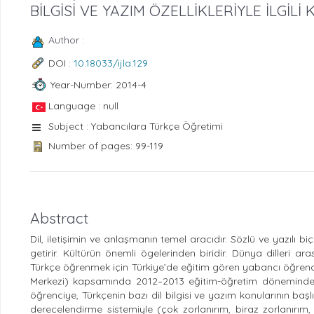
BİLGİSİ VE YAZIM ÖZELLİKLERİYLE İLGİL
Author :
DOI :
10.18033/ijla.129
Year-Number: 2014-4
Language : null
Subject : Yabancılara Türkçe Öğretimi
Number of pages: 99-119
Abstract
Dil, iletişimin ve anlaşmanın temel aracıdır. Sözlü ve yazılı b
getirir. Kültürün önemli ögelerinden biridir. Dünya dilleri ar
Türkçe öğrenmek için Türkiye’de eğitim gören yabancı öğrenci
Merkezi) kapsamında 2012–2013 eğitim-öğretim döneminde ö
öğrenciye, Türkçenin bazı dil bilgisi ve yazım konularının başlık
derecelendirme sistemiyle (çok zorlanırım, biraz zorlanırım,