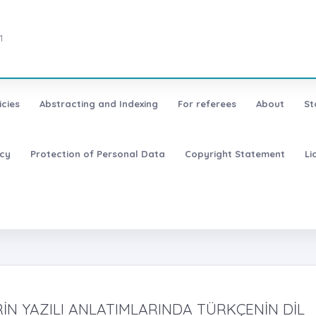
1
icies
Abstracting and Indexing
For referees
About
St
icy
Protection of Personal Data
Copyright Statement
Li
N YAZILI ANLATIMLARINDA TÜRKÇENİN DİL