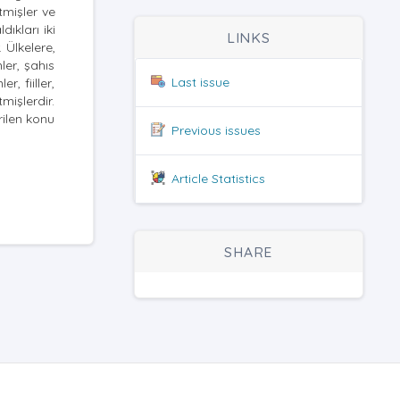
tmişler ve
ıkları iki
LINKS
 Ülkelere,
ler, şahıs
Last issue
, fiiller,
mişlerdir.
rilen konu
Previous issues
Article Statistics
SHARE