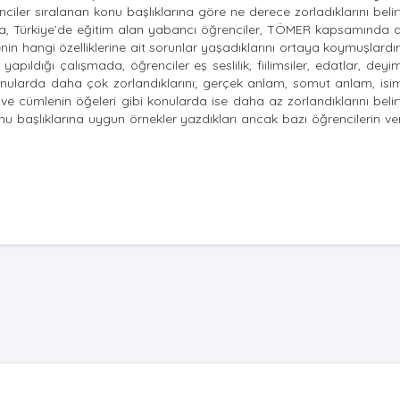
nciler sıralanan konu başlıklarına göre ne derece zorladıklarını belir
a, Türkiye’de eğitim alan yabancı öğrenciler, TÖMER kapsamında ald
in hangi özelliklerine ait sorunlar yaşadıklarını ortaya koymuşlardır.
ldığı çalışmada, öğrenciler eş seslilik, fiilimsiler, edatlar, deyim
konularda daha çok zorlandıklarını; gerçek anlam, somut anlam, isimler
i ve cümlenin öğeleri gibi konularda ise daha az zorlandıklarını belirt
nu başlıklarına uygun örnekler yazdıkları ancak bazı öğrencilerin ve