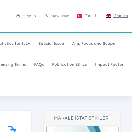
Turkish
English
Sign in
New User
atistics for IJLA
Special Issue
Aim, Focus and Scope
censing Terms
FAQs
Publication Ethics
Impact Factor
MAKALE İSTATİSTİKLERİ