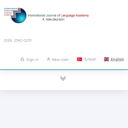
ISSN: 2342-0251
Turkish
English
Sign in
New User