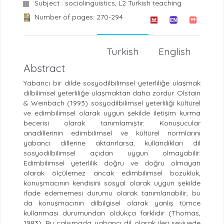
Subject : sociolinguistics, L2 Turkish teaching
Number of pages: 270-294
Turkish
English
Abstract
Yabancı bir dilde sosyodilbilimsel yeterliliğe ulaşmak
dilbilimsel yeterliliğe ulaşmaktan daha zordur. Olstain
& Weinbach (1993) sosyodilbilimsel yeterliliği kültürel
ve edimbilimsel olarak uygun şekilde iletişim kurma
becerisi olarak tanımlamıştır. Konuşucular
anadillerinin edimbilimsel ve kültürel normlarını
yabancı dillerine aktarırlarsa, kullandıkları dil
sosyodilbilimsel açıdan uygun olmayabilir.
Edimbilimsel yeterlilik doğru ve doğru olmayan
olarak ölçülemez ancak edimbilimsel bozukluk,
konuşmacının kendisini sosyal olarak uygun şekilde
ifade edememesi durumu olarak tanımlanabilir, bu
da konuşmacının dilbilgisel olarak yanlış tümce
kullanması durumundan oldukça farklıdır (Thomas,
1983). Bu çalışmada yabancı dil olarak ileri seviyede