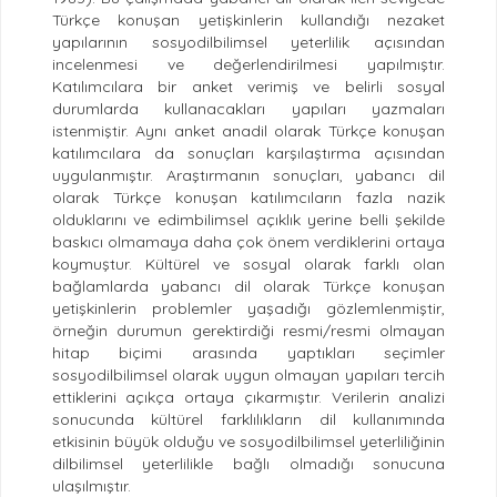
Türkçe konuşan yetişkinlerin kullandığı nezaket
yapılarının sosyodilbilimsel yeterlilik açısından
incelenmesi ve değerlendirilmesi yapılmıştır.
Katılımcılara bir anket verimiş ve belirli sosyal
durumlarda kullanacakları yapıları yazmaları
istenmiştir. Aynı anket anadil olarak Türkçe konuşan
katılımcılara da sonuçları karşılaştırma açısından
uygulanmıştır. Araştırmanın sonuçları, yabancı dil
olarak Türkçe konuşan katılımcıların fazla nazik
olduklarını ve edimbilimsel açıklık yerine belli şekilde
baskıcı olmamaya daha çok önem verdiklerini ortaya
koymuştur. Kültürel ve sosyal olarak farklı olan
bağlamlarda yabancı dil olarak Türkçe konuşan
yetişkinlerin problemler yaşadığı gözlemlenmiştir,
örneğin durumun gerektirdiği resmi/resmi olmayan
hitap biçimi arasında yaptıkları seçimler
sosyodilbilimsel olarak uygun olmayan yapıları tercih
ettiklerini açıkça ortaya çıkarmıştır. Verilerin analizi
sonucunda kültürel farklılıkların dil kullanımında
etkisinin büyük olduğu ve sosyodilbilimsel yeterliliğinin
dilbilimsel yeterlilikle bağlı olmadığı sonucuna
ulaşılmıştır.