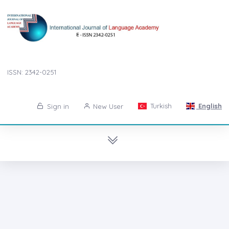
ISSN: 2342-0251
Turkish
English
Sign in
New User