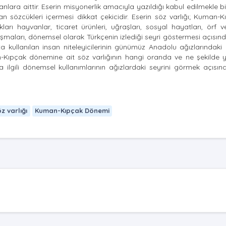
alanlara aittir. Eserin misyonerlik amacıyla yazıldığı kabul edilmekle bir
 sözcükleri içermesi dikkat çekicidir. Eserin söz varlığı; Kuman-K
ıkları hayvanlar, ticaret ürünleri, uğraşları, sosyal hayatları, örf v
lışmaları, dönemsel olarak Türkçenin izlediği seyri göstermesi açısı
ullanılan insan niteleyicilerinin günümüz Anadolu ağızlarındaki 
Kıpçak dönemine ait söz varlığının hangi oranda ve ne şekilde y
 ilgili dönemsel kullanımlarının ağızlardaki seyrini görmek açısın
z varlığı
Kuman-Kıpçak Dönemi