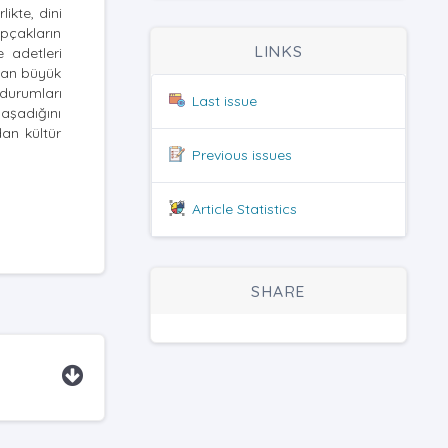
likte, dini
ıpçakların
LINKS
e adetleri
ndan büyük
durumları
Last issue
aşadığını
dan kültür
Previous issues
Article Statistics
SHARE