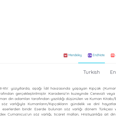
Mendeley
EndNote
Turkish
En
III-XIV. yüzyıllarda, aşağı İdil havzasında yaşayan Kıpçak (Kuman)
fından gerçekleştirilmiştir. Karadeniz’in kuzeyinde Cenevizli veya
 Alman din adamları tarafından yazıldığı düşünülen ve Kuman Kitabı
z varlığıyla Kumanların/Kıpçakların gündelik ve dinî hayatlar
a eserlerden biridir. Eserde bulunan söz varlığı dönem Türkçesi 
dex Cumanicus’un söz varlığı, ticaret malları, Hristiyanlığa ait din 