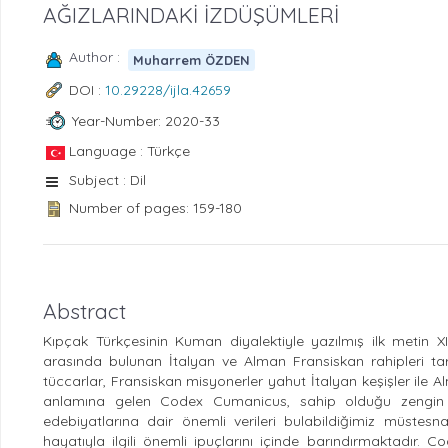
AĞIZLARINDAKİ İZDÜŞÜMLERİ
Author :
Muharrem ÖZDEN
DOI :
10.29228/ijla.42659
Year-Number: 2020-33
Language : Türkçe
Subject : Dil
Number of pages: 159-180
Abstract
Kıpçak Türkçesinin Kuman diyalektiyle yazılmış ilk metin X
arasında bulunan İtalyan ve Alman Fransiskan rahipleri tara
tüccarlar, Fransiskan misyonerler yahut İtalyan keşişler ile
anlamına gelen Codex Cumanicus, sahip olduğu zengin sö
edebiyatlarına dair önemli verileri bulabildiğimiz müstesn
hayatıyla ilgili önemli ipuçlarını içinde barındırmaktadır. Co