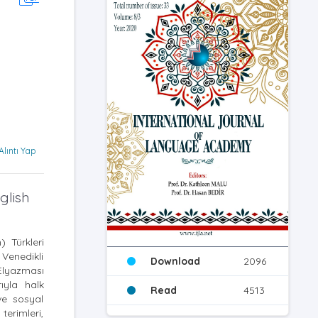
Alıntı Yap
glish
 Türkleri
 Venedikli
Download
2096
/Elyazması
ıyla halk
Read
4513
ve sosyal
terimleri,