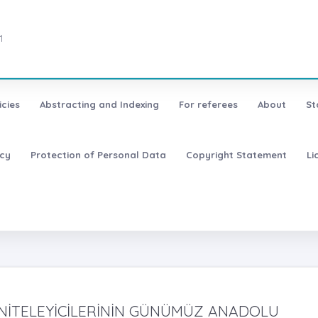
1
icies
Abstracting and Indexing
For referees
About
St
icy
Protection of Personal Data
Copyright Statement
Li
NİTELEYİCİLERİNİN GÜNÜMÜZ ANADOLU