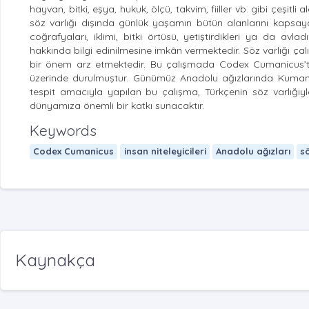
hayvan, bitki, eşya, hukuk, ölçü, takvim, fiiller vb. gibi çeşitli 
söz varlığı dışında günlük yaşamın bütün alanlarını kapsayan
coğrafyaları, iklimi, bitki örtüsü, yetiştirdikleri ya da avlad
hakkında bilgi edinilmesine imkân vermektedir. Söz varlığı ça
bir önem arz etmektedir. Bu çalışmada Codex Cumanicus’ta k
üzerinde durulmuştur. Günümüz Anadolu ağızlarında Kuman-
tespit amacıyla yapılan bu çalışma, Türkçenin söz varlığıyla
dünyamıza önemli bir katkı sunacaktır.
Keywords
Codex Cumanicus
insan niteleyicileri
Anadolu ağızları
sö
Kaynakça