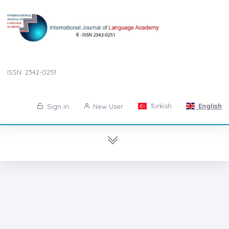
ISSN: 2342-0251
Turkish
English
Sign in
New User