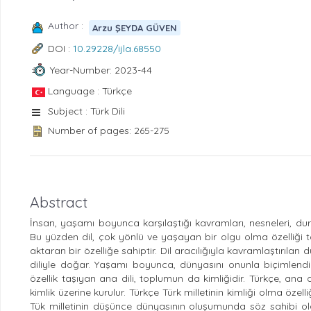
Author :
Arzu ŞEYDA GÜVEN
DOI :
10.29228/ijla.68550
Year-Number: 2023-44
Language : Türkçe
Subject : Türk Dili
Number of pages: 265-275
Abstract
İnsan, yaşamı boyunca karşılaştığı kavramları, nesneleri, duru
Bu yüzden dil, çok yönlü ve yaşayan bir olgu olma özelliği t
aktaran bir özelliğe sahiptir. Dil aracılığıyla kavramlaştırılan 
diliyle doğar. Yaşamı boyunca, dünyasını onunla biçimlendiri
özellik taşıyan ana dili, toplumun da kimliğidir. Türkçe, ana d
kimlik üzerine kurulur. Türkçe Türk milletinin kimliği olma öze
Tük milletinin düşünce dünyasının oluşumunda söz sahibi ol