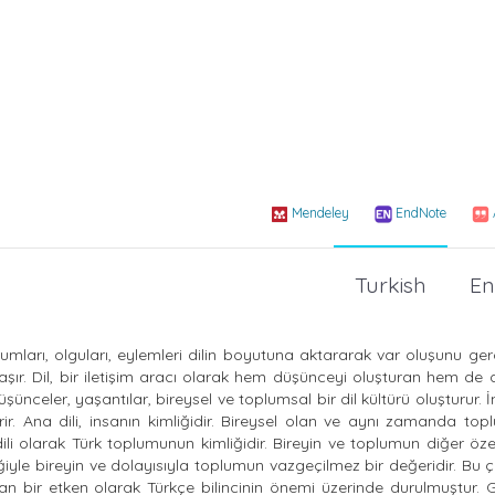
Mendeley
EndNote
Turkish
En
mları, olguları, eylemleri dilin boyutuna aktararak var oluşunu gerçe
aşır. Dil, bir iletişim aracı olarak hem düşünceyi oluşturan hem de
düşünceler, yaşantılar, bireysel ve toplumsal bir dil kültürü oluşturur. 
r. Ana dili, insanın kimliğidir. Bireysel olan ve aynı zamanda top
ili olarak Türk toplumunun kimliğidir. Bireyin ve toplumun diğer özell
lliğiyle bireyin ve dolayısıyla toplumun vazgeçilmez bir değeridir. Bu
an bir etken olarak Türkçe bilincinin önemi üzerinde durulmuştur. 