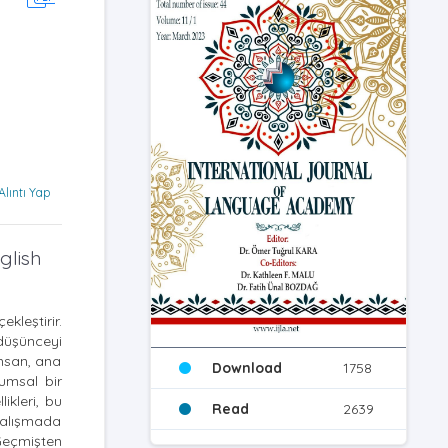
Alıntı Yap
glish
kleştirir.
 düşünceyi
İnsan, ana
Download
1758
lumsal bir
ikleri, bu
Read
2639
 çalışmada
Geçmişten