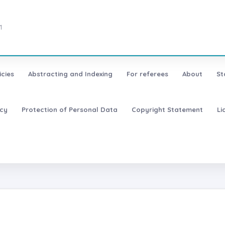
1
icies
Abstracting and Indexing
For referees
About
St
icy
Protection of Personal Data
Copyright Statement
Li