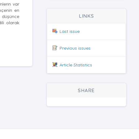
lerin var
kçenin en
LINKS
n düşünce
li olarak
Last issue
Previous issues
Article Statistics
SHARE