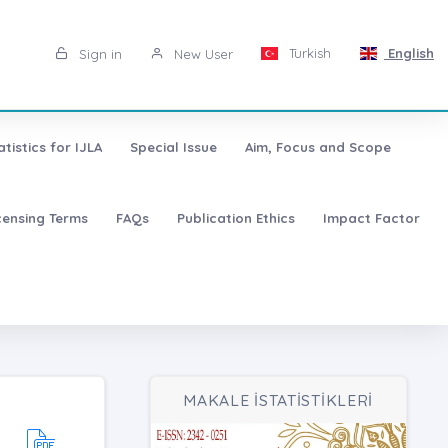
Turkish
English
Sign in
New User
atistics for IJLA
Special Issue
Aim, Focus and Scope
censing Terms
FAQs
Publication Ethics
Impact Factor
MAKALE İSTATİSTİKLERİ