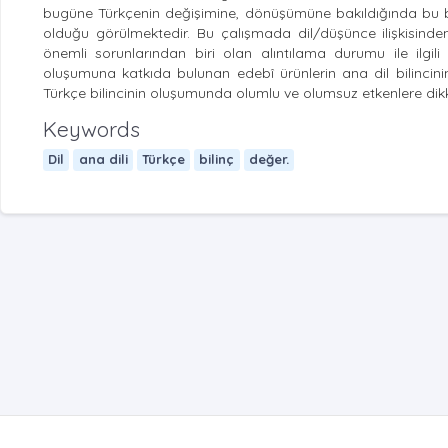
bugüne Türkçenin değişimine, dönüşümüne bakıldığında bu bi
olduğu görülmektedir. Bu çalışmada dil/düşünce ilişkisin
önemli sorunlarından biri olan alıntılama durumu ile ilgil
oluşumuna katkıda bulunan edebî ürünlerin ana dil bilincin
Türkçe bilincinin oluşumunda olumlu ve olumsuz etkenlere dikka
Keywords
Dil
ana dili
Türkçe
bilinç
değer.