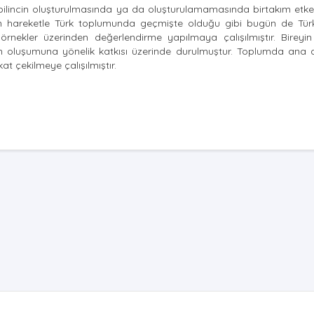
lincin oluşturulmasında ya da oluşturulamamasında birtakım etken
den hareketle Türk toplumunda geçmişte olduğu gibi bugün de Tür
i örnekler üzerinden değerlendirme yapılmaya çalışılmıştır. Bireyi
in oluşumuna yönelik katkısı üzerinde durulmuştur. Toplumda ana di
t çekilmeye çalışılmıştır.