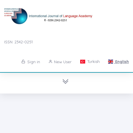
ISSN: 2342-0251
Turkish
English
Sign in
New User