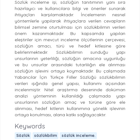
Sözlük inceleme işi, sözlüğün tanıtımının yanı sıra
hazırlayıcı ve kullanıcılara bilgi ve öneriler sunarak
ihtiyaçları karşılamaktadır. İncelemenin nesnel
yöntemlerle yapılarak ihtiyaçlara verilen cevapların
bilimsel zemine oturtulması için sözlükbilimin verileri
önem kazanmaktadır. Bu kapsamda yapılan
eleştiriler için mevcut inceleme ölçütlerinin çerçevesi;
sözlüğün amacı, türü ve hedef kitlesine göre
belirlenmektedir. Sözlükbilimin sunduğu yapı
unsurlarının yeterliliği, sözlüğün amacına uygunluğu
ve bu unsurlar arasındaki tutarlılığın ele alınması
sözlüğün işlevini ortaya koymaktadır. Bu çalışmada
Yabancılar İçin Türkçe Fiiller Sözlüğü sözlükbilimin
verileri ışığında genel yapısı, kullanımı açısından
incelenmiştir. Nitel araştırma deseninde doküman
analizi yönteminin kullanıldığı çalışmada yapı
unsurlarının sözlüğün amaç ve türüne göre ele
alınması, hedef kitlenin kullanımına yönelik işlevinin
ortaya konulması, alana katkı sağlayacaktır.
Keywords
Sözlük
sözlükbilim
sözlük inceleme.