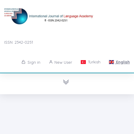
ISSN: 2342-0251
Turkish
English
Sign in
New User