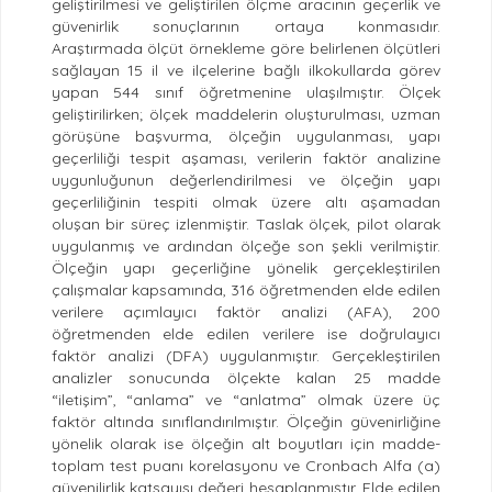
geliştirilmesi ve geliştirilen ölçme aracının geçerlik ve
güvenirlik sonuçlarının ortaya konmasıdır.
Araştırmada ölçüt örnekleme göre belirlenen ölçütleri
sağlayan 15 il ve ilçelerine bağlı ilkokullarda görev
yapan 544 sınıf öğretmenine ulaşılmıştır. Ölçek
geliştirilirken; ölçek maddelerin oluşturulması, uzman
görüşüne başvurma, ölçeğin uygulanması, yapı
geçerliliği tespit aşaması, verilerin faktör analizine
uygunluğunun değerlendirilmesi ve ölçeğin yapı
geçerliliğinin tespiti olmak üzere altı aşamadan
oluşan bir süreç izlenmiştir. Taslak ölçek, pilot olarak
uygulanmış ve ardından ölçeğe son şekli verilmiştir.
Ölçeğin yapı geçerliğine yönelik gerçekleştirilen
çalışmalar kapsamında, 316 öğretmenden elde edilen
verilere açımlayıcı faktör analizi (AFA), 200
öğretmenden elde edilen verilere ise doğrulayıcı
faktör analizi (DFA) uygulanmıştır. Gerçekleştirilen
analizler sonucunda ölçekte kalan 25 madde
“iletişim”, “anlama” ve “anlatma” olmak üzere üç
faktör altında sınıflandırılmıştır. Ölçeğin güvenirliğine
yönelik olarak ise ölçeğin alt boyutları için madde-
toplam test puanı korelasyonu ve Cronbach Alfa (a)
güvenilirlik katsayısı değeri hesaplanmıştır. Elde edilen