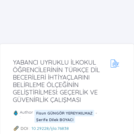
YABANCI UYRUKLU İLKOKUL
ÖĞRENCİLERİNİN TÜRKÇE DİL
BECERİLERİ İHTİYAÇLARINI
BELİRLEME ÖLÇEĞİNİN
GELİŞTİRİLMESİ: GEÇERLİK VE
GÜVENİRLİK ÇALIŞMASI
Author
-
Fisun GÜNGÖR YEREYIKILMAZ
:
Şerife Dilek BOYACI
DOI :
10.29228/ijla.76838