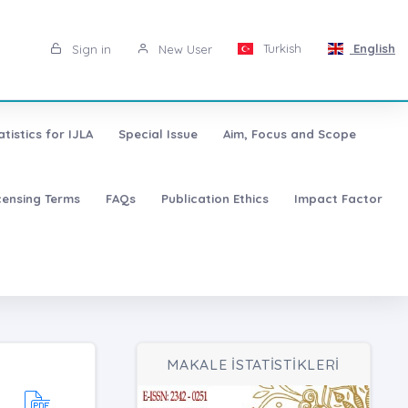
Turkish
English
Sign in
New User
atistics for IJLA
Special Issue
Aim, Focus and Scope
censing Terms
FAQs
Publication Ethics
Impact Factor
MAKALE İSTATİSTİKLERİ