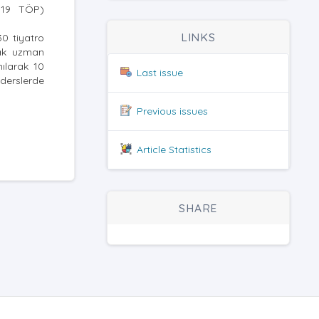
2019 TÖP)
LINKS
30 tiyatro
rak uzman
nılarak 10
Last issue
 derslerde
Previous issues
Article Statistics
SHARE