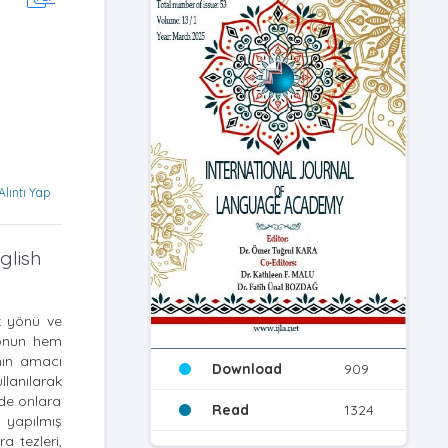
Alıntı Yap
glish
ik yönü ve
tronun hem
nın amacı
Download
909
llanılarak
nde onlara
Read
1324
a yapılmış
a tezleri,