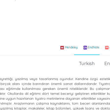
Mendeley
EndNote
Turkish
En
 seyrettiği, yazılmış veya tasarlanmış oyundur. Kendine özgü estet
 birçok alanı içinde barındıran önemli sanat dallarındandır. Tiya
 eğitimde kullanılması gereken önemli nitelikleridir. Bu çalışma
tır. Okullarda dil eğitimi dört temel beceriyi geliştiren etkinlikler ku
rine uygun hazırlanan tiyatro metinlerine dayanan etkinlikler sayesi
ılmıştır. Araştırmanın çalışma kaynaklarını, tüm beceri alanlarınd
yazılmış kitaplar, makaleler, kitap bölümleri, yüksek lisans ve doktor