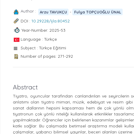
Author :
-
Arzu TAVUKÇU
Fulya TOPÇUOĞLU ÜNAL
DOI :
10.29228/ijla.80452
Year-Number: 2025-53
Language : Türkçe
Subject : Türkçe Eğitimi
Number of pages: 271-292
Abstract
Tiyatro, oyuncular tarafından canlandırılan ve seyircilerin
anlatımı olan tiyatro mimari, müzik, edebiyat ve resim gibi
sanat dallarının hepsini kapsaması hem de çok yönlü olması
tiyatronun çok yönlü niteliği kullanılarak etkinlikler tasarlamak
yapılmaktadır. Öğrenciler için belirlenen kazanımlar gelişimle
katkı sağlar. Bu çalışmada betimsel araştırma modeli kullan
çalışmalar, yabancı bilimsel yayınlar, beceri alanları üzerine 