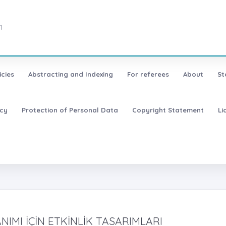
1
icies
Abstracting and Indexing
For referees
About
St
icy
Protection of Personal Data
Copyright Statement
Li
IMI İÇİN ETKİNLİK TASARIMLARI