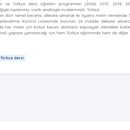
giler ve Türkçe dersi öğretim programları (2006, 2015, 2018, 
yle toplanmış, içerik analiziyle incelenmiştir. Türkçe
dört temel becerisi dikkate alınarak iki tiyatro metni temelinde 
ğerlendirme Kontrol Listesi’nde bulunan 26 madde dikkate alına
da her metin için bütün beceri alanlarını kapsayan etkinlikler kulla
k yönlü yapısını yansıtacağı için hem Türkçe eğitiminde hem de diğer
Türkçe dersi.