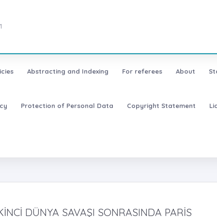
1
icies
Abstracting and Indexing
For referees
About
St
icy
Protection of Personal Data
Copyright Statement
Li
KİNCİ DÜNYA SAVAŞI SONRASINDA PARİS