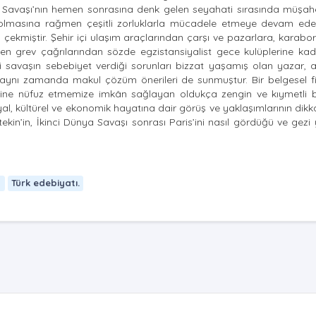
a Savaşı’nın hemen sonrasına denk gelen seyahati sırasında müşahe
ış olmasına rağmen çeşitli zorluklarla mücadele etmeye devam eden
çekmiştir. Şehir içi ulaşım araçlarından çarşı ve pazarlara, karabor
yen grev çağrılarından sözde egzistansiyalist gece kulüplerine ka
 gibi savaşın sebebiyet verdiği sorunları bizzat yaşamış olan yazar, 
ynı zamanda makul çözüm önerileri de sunmuştur. Bir belgesel f
ris’ine nüfuz etmemize imkân sağlayan oldukça zengin ve kıymetli b
osyal, kültürel ve ekonomik hayatına dair görüş ve yaklaşımlarının dik
in’in, İkinci Dünya Savaşı sonrası Paris’ini nasıl gördüğü ve gezi 
n
Türk edebiyatı.