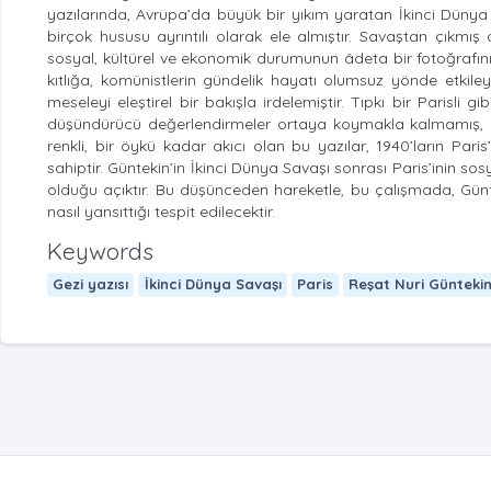
yazılarında, Avrupa’da büyük bir yıkım yaratan İkinci Düny
birçok hususu ayrıntılı olarak ele almıştır. Savaştan çıkm
sosyal, kültürel ve ekonomik durumunun âdeta bir fotoğrafını 
kıtlığa, komünistlerin gündelik hayatı olumsuz yönde etkile
meseleyi eleştirel bir bakışla irdelemiştir. Tıpkı bir Parisli
düşündürücü değerlendirmeler ortaya koymakla kalmamış, a
renkli, bir öykü kadar akıcı olan bu yazılar, 1940’ların Pa
sahiptir. Güntekin’in İkinci Dünya Savaşı sonrası Paris’inin s
olduğu açıktır. Bu düşünceden hareketle, bu çalışmada, Güntek
nasıl yansıttığı tespit edilecektir.
Keywords
Gezi yazısı
İkinci Dünya Savaşı
Paris
Reşat Nuri Günteki