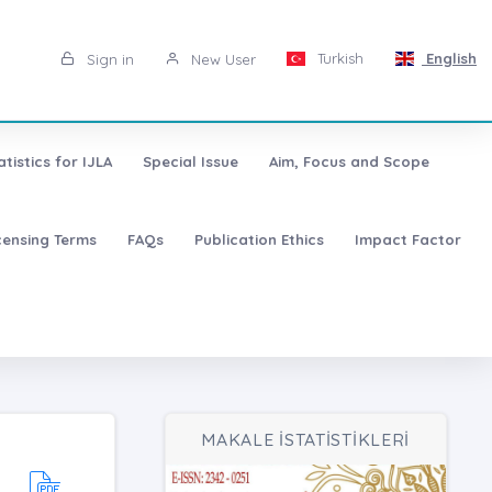
Turkish
English
Sign in
New User
atistics for IJLA
Special Issue
Aim, Focus and Scope
censing Terms
FAQs
Publication Ethics
Impact Factor
MAKALE İSTATİSTİKLERİ