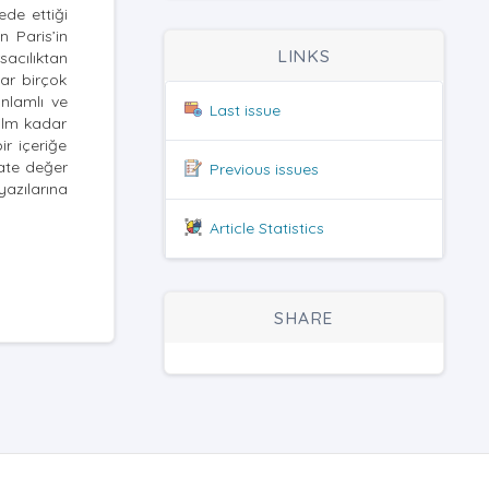
de ettiği
 Paris’in
LINKS
sacılıktan
dar birçok
anlamlı ve
Last issue
ilm kadar
ir içeriğe
kate değer
Previous issues
yazılarına
Article Statistics
SHARE