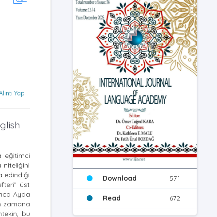
Alıntı Yap
glish
a eğitimci
niteliğini
a edindiği
Download
571
fteri” üst
yrıca Ayda
Read
672
ın zamana
tekin, bu