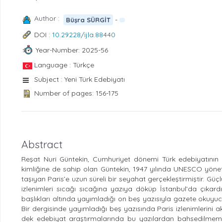
Author :
-
Büşra SÜRGİT
DOI :
10.29228/ijla.88440
Year-Number: 2025-56
Language : Türkçe
Subject : Yeni Türk Edebiyatı
Number of pages: 156-175
Abstract
Reşat Nuri Güntekin, Cumhuriyet dönemi Türk edebiyatının kur
kimliğine de sahip olan Güntekin, 1947 yılında UNESCO yöneti
taşıyan Paris’e uzun süreli bir seyahat gerçekleştirmiştir. Gü
izlenimleri sıcağı sıcağına yazıya döküp İstanbul’da çıkard
başlıkları altında yayımladığı on beş yazısıyla gazete okuyucular
Bir dergisinde yayımladığı beş yazısında Paris izlenimleri
dek edebiyat araştırmalarında bu yazılardan bahsedilmemiş