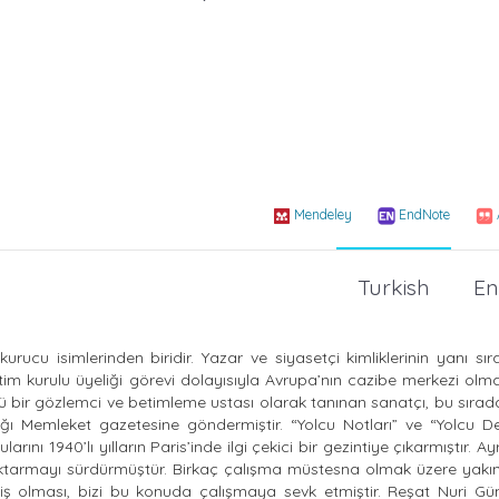
Mendeley
EndNote
Turkish
En
ucu isimlerinden biridir. Yazar ve siyasetçi kimliklerinin yanı sır
m kurulu üyeliği görevi dolayısıyla Avrupa’nın cazibe merkezi olma 
çlü bir gözlemci ve betimleme ustası olarak tanınan sanatçı, bu sırad
ığı Memleket gazetesine göndermiştir. “Yolcu Notları” ve “Yolcu De
ını 1940’lı yılların Paris’inde ilgi çekici bir gezintiye çıkarmıştır. A
ni aktarmayı sürdürmüştür. Birkaç çalışma müstesna olmak üzere yak
 olması, bizi bu konuda çalışmaya sevk etmiştir. Reşat Nuri Gün