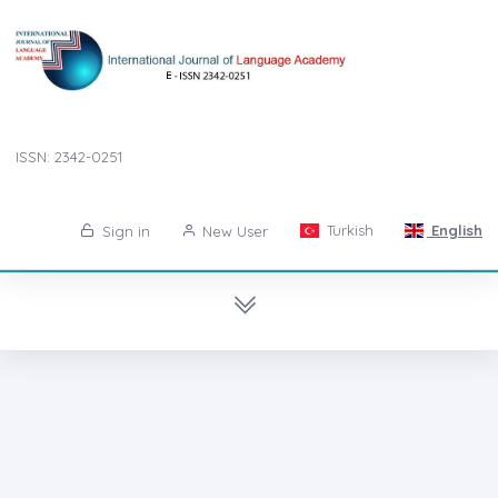
ISSN: 2342-0251
Turkish
English
Sign in
New User