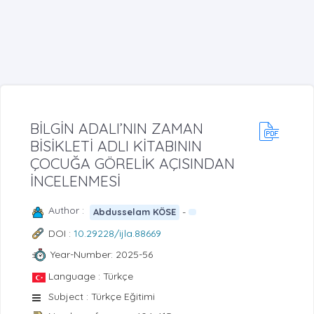
BİLGİN ADALI’NIN ZAMAN
BİSİKLETİ ADLI KİTABININ
ÇOCUĞA GÖRELİK AÇISINDAN
İNCELENMESİ
Author :
-
Abdusselam KÖSE
DOI :
10.29228/ijla.88669
Year-Number: 2025-56
Language : Türkçe
Subject : Türkçe Eğitimi