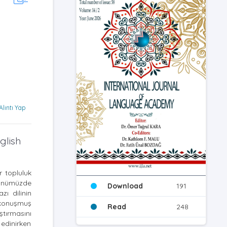
Alıntı Yap
glish
r topluluk
 Günümüzde
Download
191
ı dilinin
n konuşmuş
Read
248
ırmasını
 edinirken