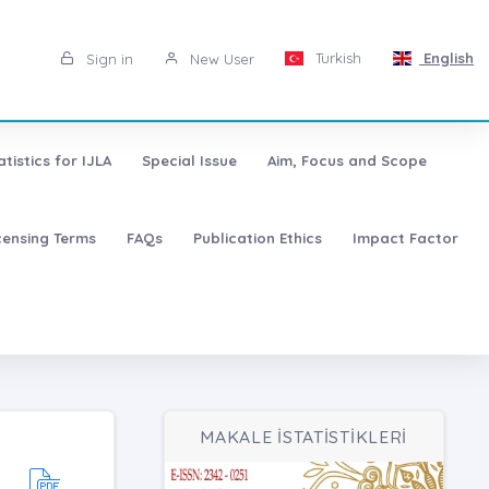
Turkish
English
Sign in
New User
atistics for IJLA
Special Issue
Aim, Focus and Scope
censing Terms
FAQs
Publication Ethics
Impact Factor
MAKALE İSTATİSTİKLERİ