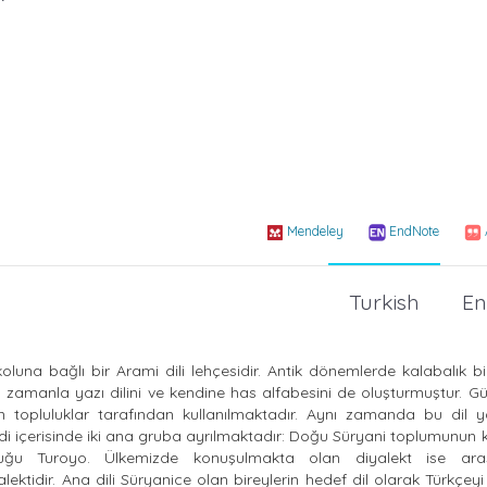
Mendeley
EndNote
Turkish
En
luna bağlı bir Arami dili lehçesidir. Antik dönemlerde kalabalık bi
, zamanla yazı dilini ve kendine has alfabesini de oluşturmuştur.
topluluklar tarafından kullanılmaktadır. Aynı zamanda bu dil yaz
kendi içerisinde iki ana gruba ayrılmaktadır: Doğu Süryani toplumunu
ğu Turoyo. Ülkemizde konuşulmakta olan diyalekt ise araşt
ektidir. Ana dili Süryanice olan bireylerin hedef dil olarak Türkçeyi