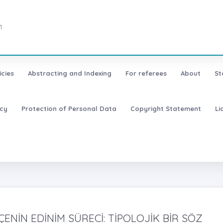
1
icies
Abstracting and Indexing
For referees
About
St
icy
Protection of Personal Data
Copyright Statement
Li
ENİN EDİNİM SÜRECİ: TİPOLOJİK BİR SÖZ