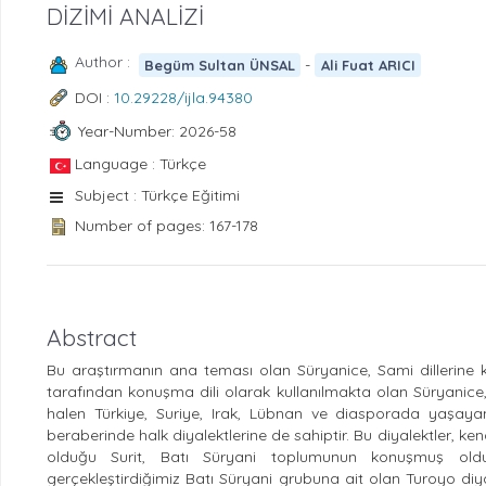
DİZİMİ ANALİZİ
Author :
-
Begüm Sultan ÜNSAL
Ali Fuat ARICI
DOI :
10.29228/ijla.94380
Year-Number: 2026-58
Language : Türkçe
Subject : Türkçe Eğitimi
Number of pages: 167-178
Abstract
Bu araştırmanın ana teması olan Süryanice, Sami dillerine ko
tarafından konuşma dili olarak kullanılmakta olan Süryanice
halen Türkiye, Suriye, Irak, Lübnan ve diasporada yaşayan 
beraberinde halk diyalektlerine de sahiptir. Bu diyalektler, 
olduğu Surit, Batı Süryani toplumunun konuşmuş oldu
gerçekleştirdiğimiz Batı Süryani grubuna ait olan Turoyo diyal