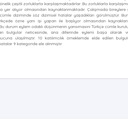
nelik çeşitli zorluklarla karşılaşmaktadırlar. Bu zorluklarla karşılaşm
nda yer alıyor olmasından kaynaklanmaktadır. Çalışmada bireylere y
 cümle diziminde söz dizimsel hatalar yaşadıkları görülmüştür. Bu
rkçede özne yani işi yapan ile başlıyor olmasından kaynaklan
 Bu durum eylem odaklı düşünmenin yansımasını Türkçe cümle kurul
ıkan bulgular neticesinde, ana dillerinde eylemi başa alarak 
ucuna ulaşılmıştır. 10 katılımcılık örneklemde elde edilen bulgu
atalar 9 kategoride ele alınmıştır.