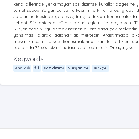
kendi dillerinde yer almayan söz dizimsel kurallar dizgesine yö
temel sebep Süryanice ve Türkçenin farklı dil ailesi grubu
sorular neticesinde gerçekleştirmiş oldukları konuşmalarda
sebebi Süryanicede cümle dizimi eylem ile başlarken Tü
Süryanicede vurgulanmak istenen eylem başa çekilmektedir.
yansıması olarak adlandırılabilmektedir. Araştırmada ç
mekanizmasını Türkçe konuşmalarına transfer ettikleri son
toplamda 72 söz dizimi hatası tespit edilmiştir. Ortaya çıkan h
Keywords
Ana dili
fiil
söz dizimi
Süryanice
Türkçe.