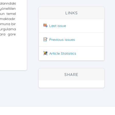
alarındaki
öneltilen
LINKS
nun temel
maktadır.
umuna bir
Last issue
vurgulama
lara göre
Previous issues
Article Statistics
SHARE