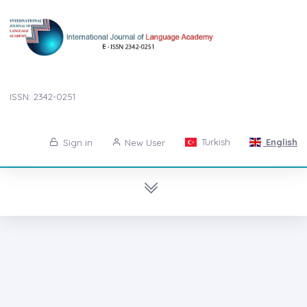
ISSN: 2342-0251
Turkish
English
Sign in
New User