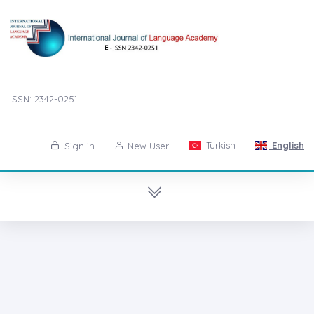
ISSN: 2342-0251
Turkish
English
Sign in
New User