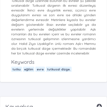
Tutkusal dizge üzerinde bulunan bu evreler şu şekilde
sıralanabilir: Tutkusal dizgenin ilk evresi düzenleyiş
evresidir. İkinci evre duyarlılık evresi, üçüncü evre
duygulanım evresi ve son evre ise ahlaki yönden
değerlendirme evresidir. Metinlere kıyasla bu evreler
değişim gösterebilir. Bazı evreler seçilebilir ya da
evrelerin yerlerinde değişiklikler yapılabilir. Aşk
romanları da bu evreleri içerir ve bu evreler romanın
öznesinin tutkusal gelişiminin izlenmesine yardımcı
olur. Halid Ziya Uşakligil’in ünlü romanı Aşk-ı Memnu
da birçok tutkusal dizge içermektedir. Bu romandaki
her bir tutkusal dizge evreler üzerinde incelenebilir.
Keywords
tutku
eğilim
evre
tutkusal dizge.
Kaynakça