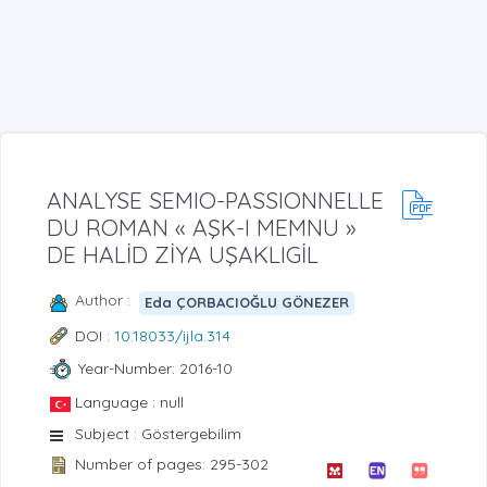
ANALYSE SEMIO-PASSIONNELLE
DU ROMAN « AŞK-I MEMNU »
DE HALİD ZİYA UŞAKLIGİL
Author :
Eda ÇORBACIOĞLU GÖNEZER
DOI :
10.18033/ijla.314
Year-Number: 2016-10
Language : null
Subject : Göstergebilim
Number of pages: 295-302