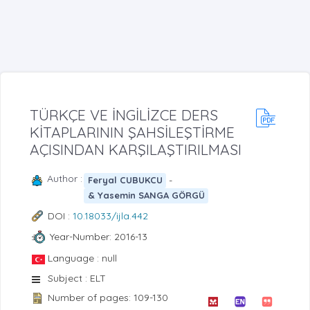
TÜRKÇE VE İNGİLİZCE DERS
KİTAPLARININ ŞAHSİLEŞTİRME
AÇISINDAN KARŞILAŞTIRILMASI
Author :
-
Feryal CUBUKCU
& Yasemin SANGA GÖRGÜ
DOI :
10.18033/ijla.442
Year-Number: 2016-13
Language : null
Subject : ELT
Number of pages: 109-130