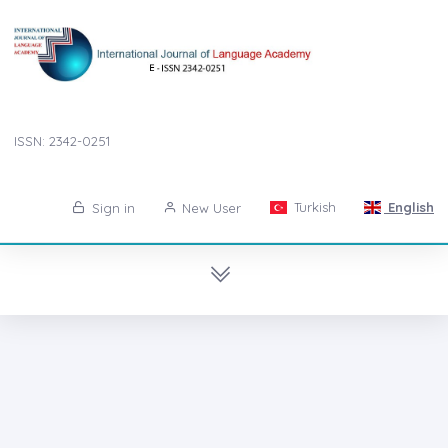
ISSN: 2342-0251
Turkish
English
Sign in
New User