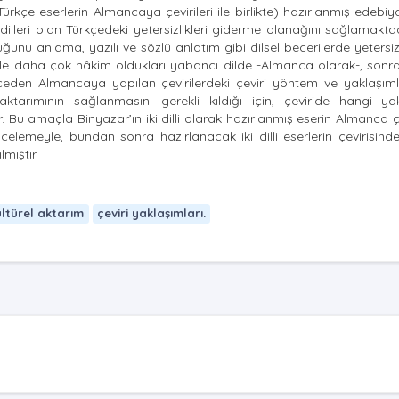
lli (Türkçe eserlerin Almancaya çevirileri ile birlikte) hazırlanmış edebiy
dilleri olan Türkçedeki yetersizlikleri giderme olanağını sağlamakta
ğunu anlama, yazılı ve sözlü anlatım gibi dilsel becerilerde yetersiz
kle daha çok hâkim oldukları yabancı dilde -Almanca olarak-, sonra
çeden Almancaya yapılan çevirilerdeki çeviri yöntem ve yaklaşım
arımının sağlanmasını gerekli kıldığı için, çeviride hangi yak
u amaçla Binyazar’ın iki dilli olarak hazırlanmış eserin Almanca ç
ncelemeyle, bundan sonra hazırlanacak iki dilli eserlerin çevirisin
mıştır.
ültürel aktarım
çeviri yaklaşımları.