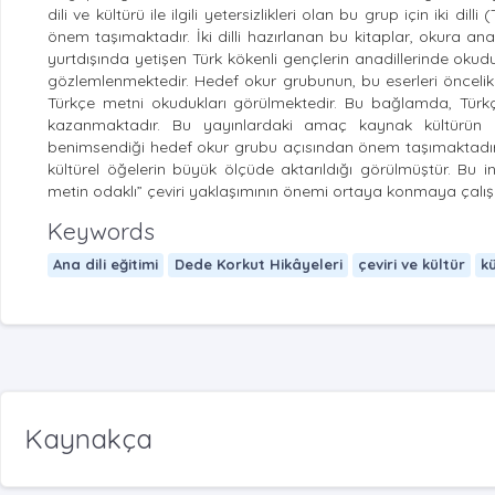
dili ve kültürü ile ilgili yetersizlikleri olan bu grup için iki di
önem taşımaktadır. İki dilli hazırlanan bu kitaplar, okura ana
yurtdışında yetişen Türk kökenli gençlerin anadillerinde okudu
gözlemlenmektedir. Hedef okur grubunun, bu eserleri önceli
Türkçe metni okudukları görülmektedir. Bu bağlamda, Türk
kazanmaktadır. Bu yayınlardaki amaç kaynak kültürün akt
benimsendiği hedef okur grubu açısından önem taşımaktadır. B
kültürel öğelerin büyük ölçüde aktarıldığı görülmüştür. Bu i
metin odaklı” çeviri yaklaşımının önemi ortaya konmaya çalışıl
Keywords
Ana dili eğitimi
Dede Korkut Hikâyeleri
çeviri ve kültür
k
Kaynakça