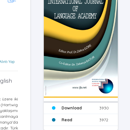
Alıntı Yap
glish
 üzere iki
 (Hartwig
Download
3930
 yaklaşımı
karılmaya
Read
3972
Almanya'da
adır. Türk