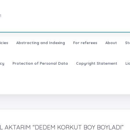
1
icies
Abstracting and Indexing
For referees
About
St
icy
Protection of Personal Data
Copyright Statement
Li
EL AKTARIM “DEDEM KORKUT BOY BOYLADI”