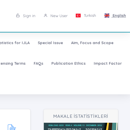
Turkish
English
Sign in
New User
atistics for IJLA
Special Issue
Aim, Focus and Scope
censing Terms
FAQs
Publication Ethics
Impact Factor
MAKALE İSTATİSTİKLERİ