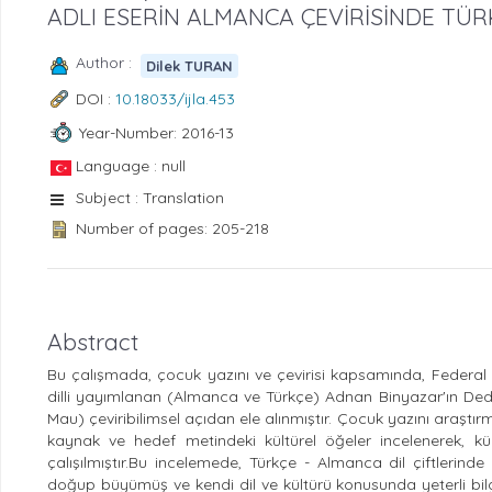
ADLI ESERİN ALMANCA ÇEVİRİSİNDE TÜ
Author :
Dilek TURAN
DOI :
10.18033/ijla.453
Year-Number: 2016-13
Language : null
Subject : Translation
Number of pages: 205-218
Abstract
Bu çalışmada, çocuk yazını ve çevirisi kapsamında, Federal 
dilli yayımlanan (Almanca ve Türkçe) Adnan Binyazar'ın Ded
Mau) çeviribilimsel açıdan ele alınmıştır. Çocuk yazını araştı
kaynak ve hedef metindeki kültürel öğeler incelenerek, kü
çalışılmıştır.Bu incelemede, Türkçe - Almanca dil çiftlerind
doğup büyümüş ve kendi dil ve kültürü konusunda yeterli bil