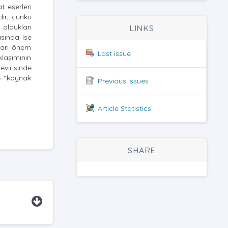
at eserleri
dır, çünkü
 oldukları
LINKS
sında ise
ları önem
Last issue
laşımının
evirisinde
de “kaynak
Previous issues
Article Statistics
SHARE