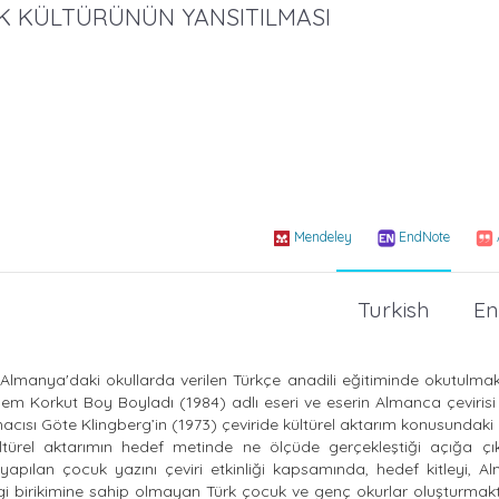
RK KÜLTÜRÜNÜN YANSITILMASI
Mendeley
EndNote
Turkish
En
Almanya'daki okullarda verilen Türkçe anadili eğitiminde okutulmak
em Korkut Boy Boyladı (1984) adlı eseri ve eserin Almanca çevirisi
rmacısı Göte Klingberg’in (1973) çeviride kültürel aktarım konusundaki
ltürel aktarımın hedef metinde ne ölçüde gerçekleştiği açığa çı
e yapılan çocuk yazını çeviri etkinliği kapsamında, hedef kitleyi, 
gi birikimine sahip olmayan Türk çocuk ve genç okurlar oluşturmakt