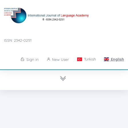
ISSN: 2342-0251
Turkish
English
Sign in
New User