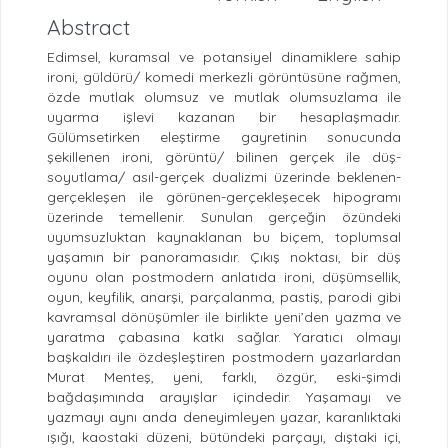
Abstract
Edimsel, kuramsal ve potansiyel dinamiklere sahip
ironi, güldürü/ komedi merkezli görüntüsüne rağmen,
özde mutlak olumsuz ve mutlak olumsuzlama ile
uyarma işlevi kazanan bir hesaplaşmadır.
Gülümsetirken eleştirme gayretinin sonucunda
şekillenen ironi, görüntü/ bilinen gerçek ile düş-
soyutlama/ asıl-gerçek dualizmi üzerinde beklenen-
gerçekleşen ile görünen-gerçekleşecek hipogramı
üzerinde temellenir. Sunulan gerçeğin özündeki
uyumsuzluktan kaynaklanan bu biçem, toplumsal
yaşamın bir panoramasıdır. Çıkış noktası, bir düş
oyunu olan postmodern anlatıda ironi, düşümsellik,
oyun, keyfilik, anarşi, parçalanma, pastiş, parodi gibi
kavramsal dönüşümler ile birlikte yeni’den yazma ve
yaratma çabasına katkı sağlar. Yaratıcı olmayı
başkaldırı ile özdeşleştiren postmodern yazarlardan
Murat Menteş, yeni, farklı, özgür, eski-şimdi
bağdaşımında arayışlar içindedir. Yaşamayı ve
yazmayı aynı anda deneyimleyen yazar, karanlıktaki
ışığı, kaostaki düzeni, bütündeki parçayı, dıştaki içi,