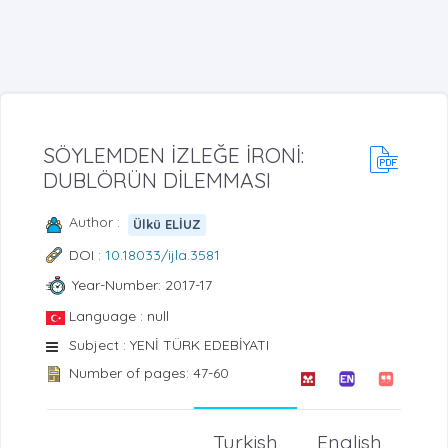
SÖYLEMDEN İZLEĞE İRONİ:
DUBLÖRÜN DİLEMMASI
Author :
Ülkü ELİUZ
DOI :
10.18033/ijla.3581
Year-Number: 2017-17
Language : null
Subject : YENİ TÜRK EDEBİYATI
Number of pages: 47-60
Turkish
English