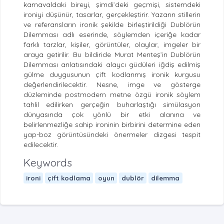
karnavaldaki bireyi, şimdi’deki geçmişi, sistemdeki
ironiyi düşünür, tasarlar, gerçekleştirir. Yazarın stillerin
ve referansların ironik şekilde birleştirildiği Dublörün
Dilemması adlı eserinde, söylemden içeriğe kadar
farklı tarzlar, kişiler, görüntüler, olaylar, imgeler bir
araya getirilir. Bu bildiride Murat Menteş’in Dublörün
Dilemması anlatısındaki alaycı güdüleri iğdiş edilmiş
gülme duygusunun çift kodlanmış ironik kurgusu
değerlendirilecektir. Nesne, imge ve gösterge
düzleminde postmodern metne özgü ironik söylem
tahlil edilirken gerçeğin buharlaştığı simülasyon
dünyasında çok yönlü bir etki alanına ve
belirlenmezliğe sahip ironinin birbirini determine eden
yap-boz görüntüsündeki önermeler dizgesi tespit
edilecektir.
Keywords
ironi
çift kodlama
oyun
dublör
dilemma