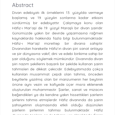
Abstract
Divan edebiyatı ilk örneklerini 13. yüzyılda vermeye
başlamış ve 19. yüzyılın sonlarına kadar etkisini
sürdürmüş bir edebiyattır. Çalışmaya konu olan
Hâfız-ı Mar’aşî de 19. yüzyıl Maraşlı bir divan şairidir.
Günümüzde yakın bir devirde yaşamasına rağmen
kaynaklarda hakkında fazla bilgi bulunmamaktadır.
Hâfız-ı Mar’aşî mürettep bir divana sahiptir.
Divanından hareketle Hâfız’ın divan şiiri sanat anlayışı
ve şiir dünyasına vakıf, dini ve edebi birikime sahip bir
şair olduğunu söylemek mümkündür. Divanında divan
şiiri nazım şekillerini başarılı bir şekilde kullanan şairin
tahmisleri de dikkat çekicidir. Edebiyatımızda çokça
kullanılan musammat çeşidi olan tahmis, önceden
beyitlerle yazılmış olan bir manzumenin her beytinin
önüne aynı vezin ve kafiyede üçer mısra eklenerek
oluşturulan muhammestir. Şairler, sanat ve mizacını
beğendikleri ya da kendine yakın hissettikleri şairlerin
şiirlerini tahmis etmişlerdir. Hâfız divanında da şairin
şahsiyetinin oluşmasında etkili olduğu düşünülen
şairlerin şiirlerinin tahmisi bulunmaktadır. Hâfız