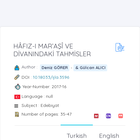
HÂFIZ-I MAR’AŞÎ VE
DİVANINDAKİ TAHMİSLER
Author :
-
Deniz GÖRER
& Gülcan ALICI
DOI :
10.18033/ijla.3596
Year-Number: 2017-16
Language : null
Subject : Edebiyat
Number of pages: 35-47
Turkish
English