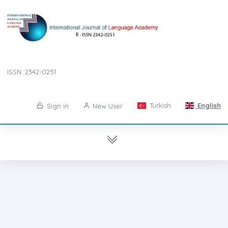
ISSN: 2342-0251
Turkish
English
Sign in
New User