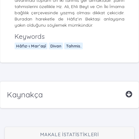
divanında toplam on iki tahmis yer almaktadır. Şairin
tahmislerini özellikle Hz. Ali, Ehli Beyt ve On İki İmama
bağlılık çerçevesinde yazmış olması dikkat çekicidir.
Buradan hareketle de Hâfız’ın Bektaşi anlayışına
yakın olduğunu söylemek mümkündür.
Keywords
Hâfız-ı Mar’aşî
Divan
Tahmis.
Kaynakça
MAKALE İSTATİSTİKLERİ