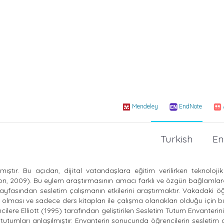
Mendeley
EndNote
Turkish
En
ştır. Bu açıdan, dijital vatandaşlara eğitim verilirken teknoloji
erson, 2009). Bu eylem araştırmasının amacı farklı ve özgün bağlaml
 sayfasından sesletim çalışmanın etkilerini araştırmaktır. Vakadaki öğ
 olması ve sadece ders kitapları ile çalışma olanakları olduğu için 
cilere Elliott (1995) tarafından geliştirilen Sesletim Tutum Envanteri
ili tutumları anlaşılmıştır. Envanterin sonucunda öğrencilerin sesletim 