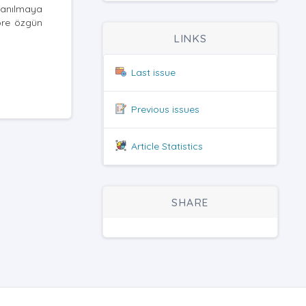
lanılmaya
göre özgün
LINKS
Last issue
Previous issues
Article Statistics
SHARE