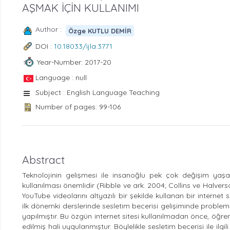
AŞMAK İÇİN KULLANIMI
Author :
Özge KUTLU DEMİR
DOI :
10.18033/ijla.3771
Year-Number: 2017-20
Language : null
Subject : English Language Teaching
Number of pages: 99-106
Abstract
Teknolojinin gelişmesi ile insanoğlu pek çok değişim yaşamı
kullanılması önemlidir (Ribble ve ark. 2004; Collins ve Halv
YouTube videolarını altyazılı bir şekilde kullanan bir internet
ilk dönemki derslerinde sesletim becerisi gelişiminde problem
yapılmıştır. Bu özgün internet sitesi kullanılmadan önce, öğren
edilmiş hali uygulanmıştur. Böylelikle sesletim becerisi ile ilg