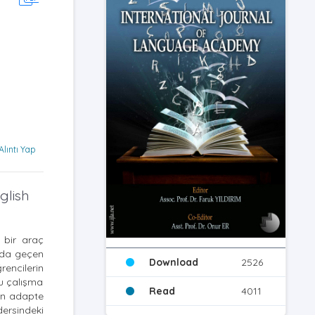
Alıntı Yap
glish
k bir araç
arda geçen
Download
2526
rencilerin
bu çalışma
Read
4011
nin adapte
dersindeki