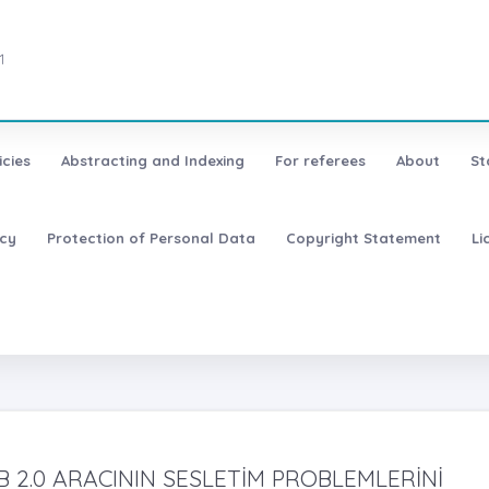
1
icies
Abstracting and Indexing
For referees
About
St
icy
Protection of Personal Data
Copyright Statement
Li
B 2.0 ARACININ SESLETİM PROBLEMLERİNİ