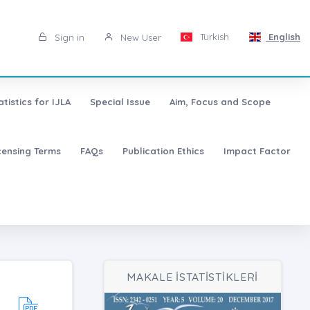
Turkish
English
Sign in
New User
atistics for IJLA
Special Issue
Aim, Focus and Scope
censing Terms
FAQs
Publication Ethics
Impact Factor
MAKALE İSTATİSTİKLERİ