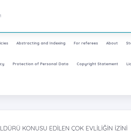
1
icies
Abstracting and Indexing
For referees
About
St
icy
Protection of Personal Data
Copyright Statement
Li
DÜRÜ KONUSU EDİLEN ÇOK EVLİLİĞİN İZİNİ