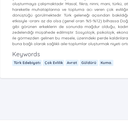
oluşturmaya çalışmaktadır. Masal, fıkra, ninni, mani, türkü, 
hareketle muhataplarına ve topluma acı veren çok evliliği
dönüştüğü görülmektedir. Türk geleneği açısından bakıldığın
etkisiyle -oranı az da olsa (genel oran %5-%12) bilhassa Doğu 
gibi görünen erkeklerin de sonunda mağdur olduğu, kadın v
zedelendiği müşahede edilmiştir. Sosyolojik, psikolojik, ekon
ile görmezden gelinen bu mesele, üzerindeki perde kaldırılarak
buna bağlı olarak sağlıklı aile-toplumlar oluşturmak niyeti ort
Keywords
Türk Edebiyatı
Çok Evlilik
Avrat
Güldürü
Kuma.