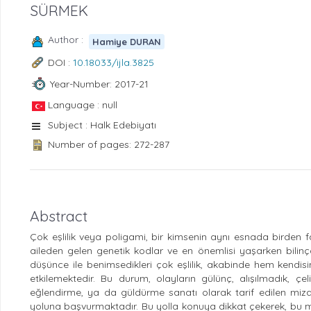
SÜRMEK
Author :
Hamiye DURAN
DOI :
10.18033/ijla.3825
Year-Number: 2017-21
Language : null
Subject : Halk Edebiyatı
Number of pages: 272-287
Abstract
Çok eşlilik veya poligami, bir kimsenin aynı esnada birden fazl
aileden gelen genetik kodlar ve en önemlisi yaşarken bilinça
düşünce ile benimsedikleri çok eşlilik, akabinde hem kendis
etkilemektedir. Bu durum, olayların gülünç, alışılmadık, çe
eğlendirme, ya da güldürme sanatı olarak tarif edilen miza
yoluna başvurmaktadır. Bu yolla konuya dikkat çekerek, bu me