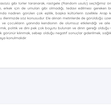
atasözü gibi türler taranarak, rastgele (Random usulü) seçtiğimiz ö
n, erkek için de umulan gibi olmadığı, tedavi edilmesi gereken b
da nadiren görülen çok eşlilik, başka kültürlerin özellikle Arap 
illerimizde söz konusudur. Ele alınan metinlerde de görüldüğü üzere 
e çocukların yanında kendisinin de olumsuz etkilendiği ve aile 
omik, politik ve dini pek çok boyutu bulunan ve dinin gereği olduğu
 görünür kılınmak, sebep olduğu negatif sonuçlar giderilmek, sağlıkl
aya konulmalıdır.