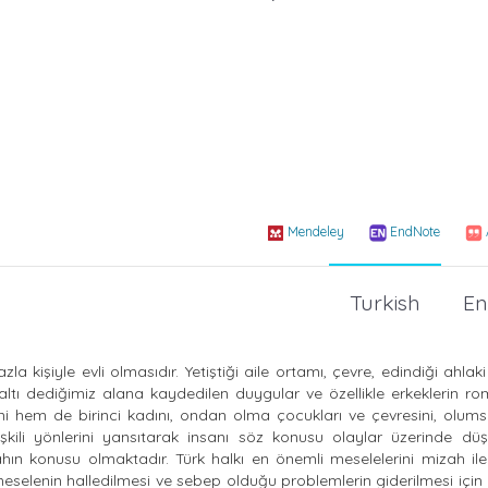
Mendeley
EndNote
Turkish
En
a kişiyle evli olmasıdır. Yetiştiği aile ortamı, çevre, edindiği ahlaki
ltı dediğimiz alana kaydedilen duygular ve özellikle erkeklerin ro
ini hem de birinci kadını, ondan olma çocukları ve çevresini, olum
lişkili yönlerini yansıtarak insanı söz konusu olaylar üzerinde d
hın konusu olmaktadır. Türk halkı en önemli meselelerini mizah il
selenin halledilmesi ve sebep olduğu problemlerin giderilmesi için