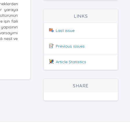
rneklerden
ir yaraya
kültürünün
LINKS
işin faili
yapısının
Last issue
 varsayımı
ı nesil ve
Previous issues
Article Statistics
SHARE