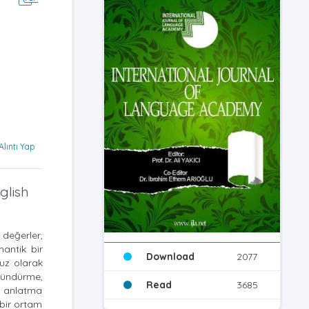
Alıntı Yap
glish
 değerler,
mantik bir
Download
2077
suz olarak
üşündürme,
Read
3685
e anlatma
 bir ortam