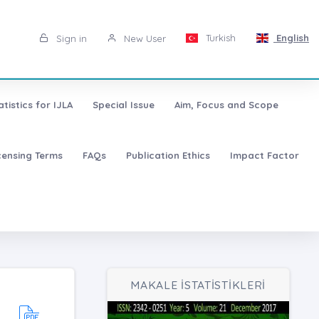
Turkish
English
Sign in
New User
atistics for IJLA
Special Issue
Aim, Focus and Scope
censing Terms
FAQs
Publication Ethics
Impact Factor
MAKALE İSTATİSTİKLERİ