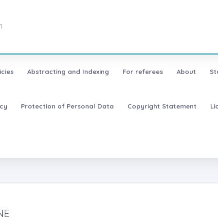
1
icies
Abstracting and Indexing
For referees
About
St
icy
Protection of Personal Data
Copyright Statement
Li
NE