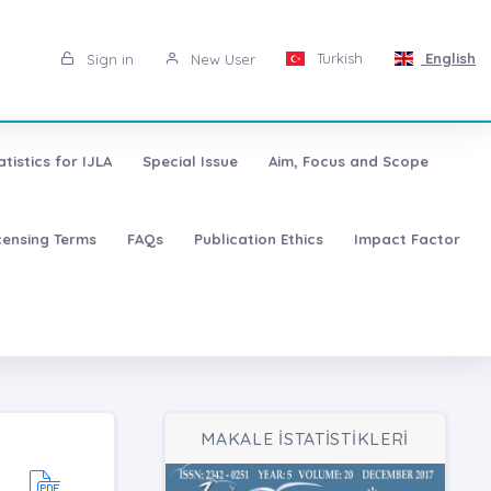
Turkish
English
Sign in
New User
atistics for IJLA
Special Issue
Aim, Focus and Scope
censing Terms
FAQs
Publication Ethics
Impact Factor
MAKALE İSTATİSTİKLERİ