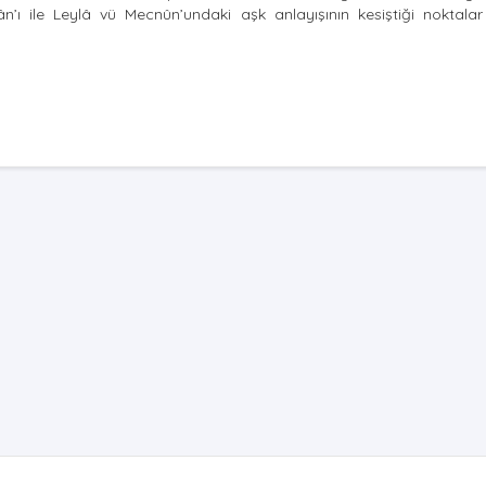
vân’ı ile Leylâ vü Mecnûn’undaki aşk anlayışının kesiştiği noktala