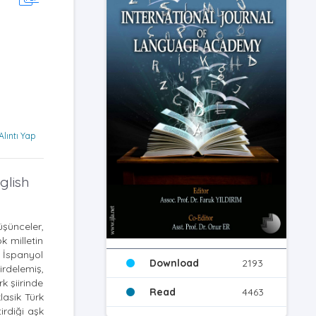
Alıntı Yap
glish
üşünceler,
k milletin
i İspanyol
Download
2193
irdelemiş,
k şiirinde
Read
4463
lasik Türk
irdiği aşk