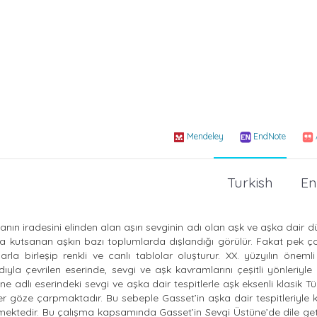
Mendeley
EndNote
Turkish
En
sanın iradesini elinden alan aşırı sevginin adı olan aşk ve aşka dair d
a kutsanan aşkın bazı toplumlarda dışlandığı görülür. Fakat pek ço
rla birleşip renkli ve canlı tablolar oluşturur. XX. yüzyılın öneml
la çevrilen eserinde, sevgi ve aşk kavramlarını çeşitli yönleriyle 
e adlı eserindeki sevgi ve aşka dair tespitlerle aşk eksenli klasik Tür
iler göze çarpmaktadır. Bu sebeple Gasset’in aşka dair tespitleriyle k
tmektedir. Bu çalışma kapsamında Gasset’in Sevgi Üstüne’de dile get