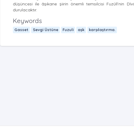
düşüncesi ile âşıkane şiirin önemli temsilcisi Fuzûlî’nin Dî
durulacaktır.
Keywords
Gasset
Sevgi Üstüne
Fuzuli
aşk
karşılaştırma.