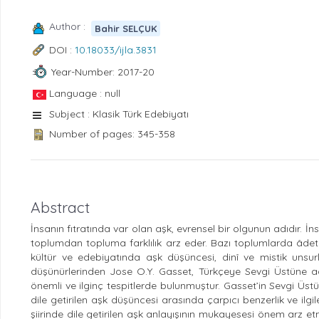
Author :
Bahir SELÇUK
DOI :
10.18033/ijla.3831
Year-Number: 2017-20
Language : null
Subject : Klasik Türk Edebiyatı
Number of pages: 345-358
Abstract
İnsanın fıtratında var olan aşk, evrensel bir olgunun adıdır. İn
toplumdan topluma farklılık arz eder. Bazı toplumlarda âdet
kültür ve edebiyatında aşk düşüncesi, dinî ve mistik unsurla
düşünürlerinden Jose O.Y. Gasset, Türkçeye Sevgi Üstüne adıy
önemli ve ilginç tespitlerde bulunmuştur. Gasset’in Sevgi Üstün
dile getirilen aşk düşüncesi arasında çarpıcı benzerlik ve ilg
şiirinde dile getirilen aşk anlayışının mukayesesi önem arz e