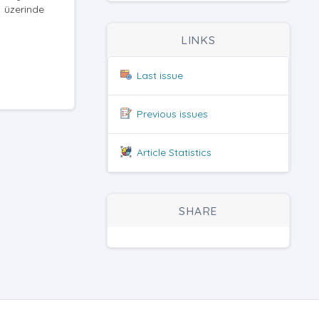
r üzerinde
LINKS
Last issue
Previous issues
Article Statistics
SHARE