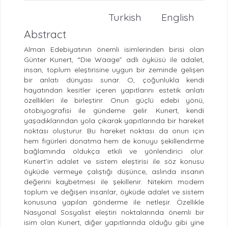
Turkish
English
Abstract
Alman Edebiyatının önemli isimlerinden birisi olan
Günter Kunert, “Die Waage” adlı öyküsü ile adalet,
insan, toplum eleştirisine uygun bir zeminde gelişen
bir anlatı dünyası sunar. O, çoğunlukla kendi
hayatından kesitler içeren yapıtlarını estetik anlatı
özellikleri ile birleştirir. Onun güçlü edebi yönü,
otobiyografisi ile gündeme gelir. Kunert, kendi
yaşadıklarından yola çıkarak yapıtlarında bir hareket
noktası oluşturur. Bu hareket noktası da onun için
hem figürleri donatma hem de konuyu şekillendirme
bağlamında oldukça etkili ve yönlendirici olur.
Kunert’in adalet ve sistem eleştirisi ile söz konusu
öyküde vermeye çalıştığı düşünce, aslında insanın
değerini kaybetmesi ile şekillenir. Nitekim modern
toplum ve değişen insanlar, öyküde adalet ve sistem
konusuna yapılan gönderme ile netleşir. Özellikle
Nasyonal Sosyalist eleştiri noktalarında önemli bir
isim olan Kunert, diğer yapıtlarında olduğu gibi yine