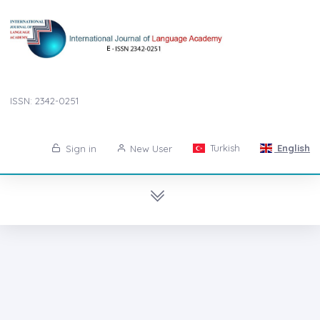
ISSN: 2342-0251
Turkish
English
Sign in
New User