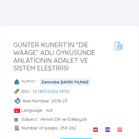
GÜNTER KUNERT’İN “DİE
WAAGE” ADLI ÖYKÜSÜNDE
ANLATICININ ADALET VE
SİSTEM ELEŞTİRİSİ
Author :
Zennube ŞAHİN YILMAZ
DOI :
10.18033/ijla.3930
Year-Number: 2018-23
Language : null
Subject : Alman Dili ve Edebiyatı
Number of pages: 254-262