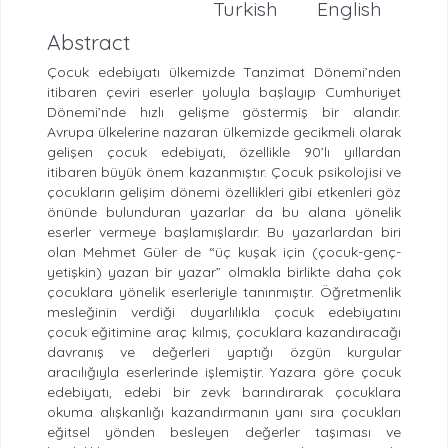
Turkish
English
Abstract
Çocuk edebiyatı ülkemizde Tanzimat Dönemi’nden
itibaren çeviri eserler yoluyla başlayıp Cumhuriyet
Dönemi’nde hızlı gelişme göstermiş bir alandır.
Avrupa ülkelerine nazaran ülkemizde gecikmeli olarak
gelişen çocuk edebiyatı, özellikle 90’lı yıllardan
itibaren büyük önem kazanmıştır. Çocuk psikolojisi ve
çocukların gelişim dönemi özellikleri gibi etkenleri göz
önünde bulunduran yazarlar da bu alana yönelik
eserler vermeye başlamışlardır. Bu yazarlardan biri
olan Mehmet Güler de “üç kuşak için (çocuk-genç-
yetişkin) yazan bir yazar” olmakla birlikte daha çok
çocuklara yönelik eserleriyle tanınmıştır. Öğretmenlik
mesleğinin verdiği duyarlılıkla çocuk edebiyatını
çocuk eğitimine araç kılmış, çocuklara kazandıracağı
davranış ve değerleri yaptığı özgün kurgular
aracılığıyla eserlerinde işlemiştir. Yazara göre çocuk
edebiyatı, edebi bir zevk barındırarak çocuklara
okuma alışkanlığı kazandırmanın yanı sıra çocukları
eğitsel yönden besleyen değerler taşıması ve