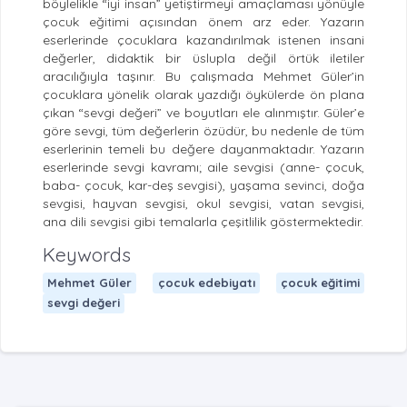
böylelikle “iyi insan” yetiştirmeyi amaçlaması yönüyle
çocuk eğitimi açısından önem arz eder. Yazarın
eserlerinde çocuklara kazandırılmak istenen insani
değerler, didaktik bir üslupla değil örtük iletiler
aracılığıyla taşınır. Bu çalışmada Mehmet Güler’in
çocuklara yönelik olarak yazdığı öykülerde ön plana
çıkan “sevgi değeri” ve boyutları ele alınmıştır. Güler’e
göre sevgi, tüm değerlerin özüdür, bu nedenle de tüm
eserlerinin temeli bu değere dayanmaktadır. Yazarın
eserlerinde sevgi kavramı; aile sevgisi (anne- çocuk,
baba- çocuk, kar-deş sevgisi), yaşama sevinci, doğa
sevgisi, hayvan sevgisi, okul sevgisi, vatan sevgisi,
ana dili sevgisi gibi temalarla çeşitlilik göstermektedir.
Keywords
Mehmet Güler
çocuk edebiyatı
çocuk eğitimi
sevgi değeri