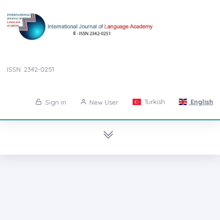
ISSN: 2342-0251
Turkish
English
Sign in
New User