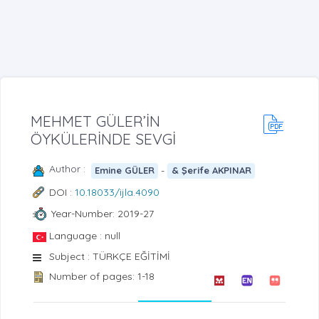
MEHMET GÜLER’İN
ÖYKÜLERİNDE SEVGİ
Author :
-
Emine GÜLER
& Şerife AKPINAR
DOI :
10.18033/ijla.4090
Year-Number: 2019-27
Language : null
Subject : TÜRKÇE EĞİTİMİ
Number of pages: 1-18