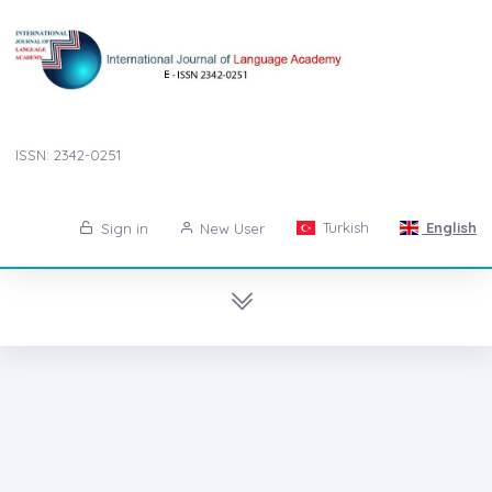
ISSN: 2342-0251
Turkish
English
Sign in
New User