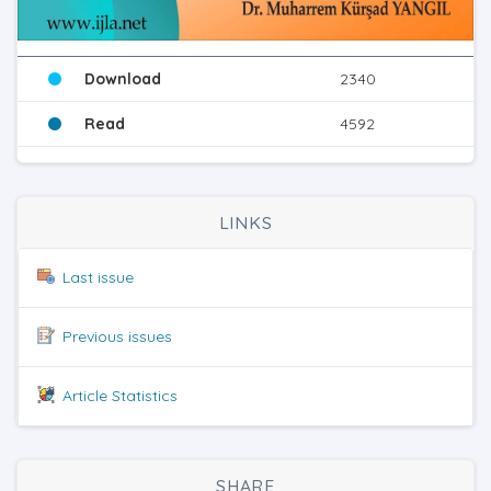
Download
2340
Read
4592
LINKS
Last issue
Previous issues
Article Statistics
SHARE