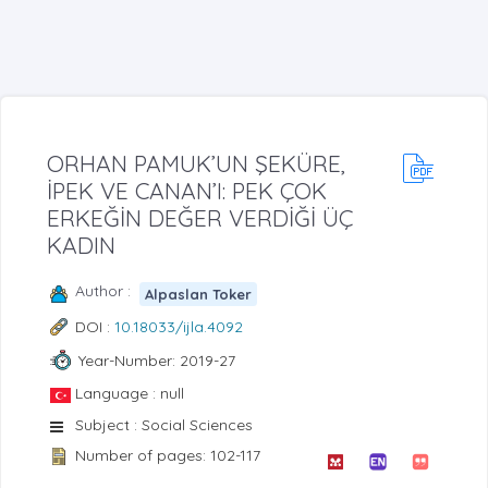
ORHAN PAMUK’UN ŞEKÜRE,
İPEK VE CANAN’I: PEK ÇOK
ERKEĞİN DEĞER VERDİĞİ ÜÇ
KADIN
Author :
Alpaslan Toker
DOI :
10.18033/ijla.4092
Year-Number: 2019-27
Language : null
Subject : Social Sciences
Number of pages: 102-117