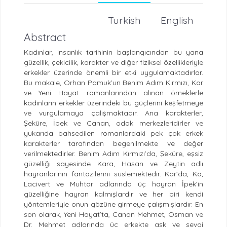
Turkish
English
Abstract
Kadınlar, insanlık tarihinin başlangıcından bu yana
güzellik, çekicilik, karakter ve diğer fiziksel özellikleriyle
erkekler üzerinde önemli bir etki uygulamaktadırlar.
Bu makale, Orhan Pamuk’un Benim Adım Kırmızı, Kar
ve Yeni Hayat romanlarından alınan örneklerle
kadınların erkekler üzerindeki bu güçlerini keşfetmeye
ve vurgulamaya çalışmaktadır. Ana karakterler,
Şeküre, İpek ve Canan, odak merkezleridirler ve
yukarıda bahsedilen romanlardaki pek çok erkek
karakterler tarafından begenilmekte ve değer
verilmektedirler. Benim Adım Kırmızı’da, Şeküre, eşsiz
güzelliği sayesinde Kara, Hasan ve Zeytin adlı
hayranlarının fantazilerini süslemektedir. Kar’da, Ka,
Lacivert ve Muhtar adlarında üç hayran İpek’in
güzelliğine hayran kalmışlardır ve her biri kendi
yöntemleriyle onun gözüne girmeye çalışmışlardır. En
son olarak, Yeni Hayat’ta, Canan Mehmet, Osman ve
Dr. Mehmet adlarında üç erkekte aşk ve sevgi