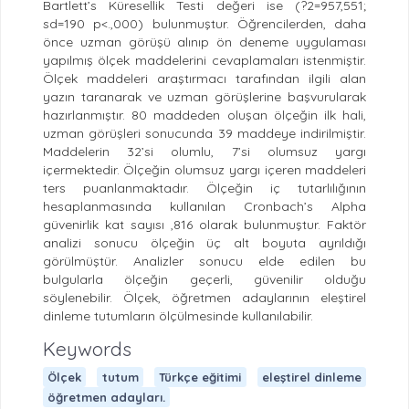
Bartlett’s Küresellik Testi değeri ise (?2=957,551;
sd=190 p<.,000) bulunmuştur. Öğrencilerden, daha
önce uzman görüşü alınıp ön deneme uygulaması
yapılmış ölçek maddelerini cevaplamaları istenmiştir.
Ölçek maddeleri araştırmacı tarafından ilgili alan
yazın taranarak ve uzman görüşlerine başvurularak
hazırlanmıştır. 80 maddeden oluşan ölçeğin ilk hali,
uzman görüşleri sonucunda 39 maddeye indirilmiştir.
Maddelerin 32’si olumlu, 7’si olumsuz yargı
içermektedir. Ölçeğin olumsuz yargı içeren maddeleri
ters puanlanmaktadır. Ölçeğin iç tutarlılığının
hesaplanmasında kullanılan Cronbach’s Alpha
güvenirlik kat sayısı ,816 olarak bulunmuştur. Faktör
analizi sonucu ölçeğin üç alt boyuta ayrıldığı
görülmüştür. Analizler sonucu elde edilen bu
bulgularla ölçeğin geçerli, güvenilir olduğu
söylenebilir. Ölçek, öğretmen adaylarının eleştirel
dinleme tutumların ölçülmesinde kullanılabilir.
Keywords
Ölçek
tutum
Türkçe eğitimi
eleştirel dinleme
öğretmen adayları.