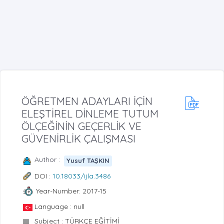
ÖĞRETMEN ADAYLARI İÇİN
ELEŞTİREL DİNLEME TUTUM
ÖLÇEĞİNİN GEÇERLİK VE
GÜVENİRLİK ÇALIŞMASI
Author :
Yusuf TAŞKIN
DOI :
10.18033/ijla.3486
Year-Number: 2017-15
Language : null
Subject : TÜRKÇE EĞİTİMİ