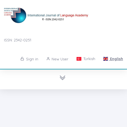
ISSN: 2342-0251
Turkish
English
Sign in
New User