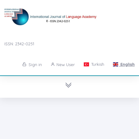
ISSN: 2342-0251
Turkish
English
Sign in
New User