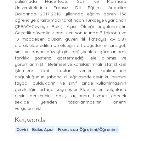
çalışmada Hacettepe, Gazi ve Marmara
Üniversitelerinin Fransız Dili Eğitimi Anabilim
Dallarında 2017-2018 yıllarında eğitim gören 136
öğrenciye araştırmacı tarafından Türkçeye uyarlanan
ÇEBAÖ-Çeviriye Bakış Açısı Ölçeği uygulanmıştır.
Geçerlik güvenilirlik analizleri sonucunda 3 faktörlü ve
19 maddeden oluşan, güvenilirlik katsayısı α= 0,87
olarak elde edilen bu ölçeğin alt boyutlarının cinsiyet,
sınıf ve başarı düzeyi gibi değişkenlere göre anlamlı
farklılık gösterip göstermediği ele alınmış ve
yorumlanmıştır. Betimsel ve karşılaştırmalı istatistiksel
işlemlere tabi tutulan veriler, katılımcıların
çoğunluğunun yabancı dil eğitiminde çeviri kullanımını
faydalı bulduklarını ve sınıf içinde kullanılmasının
gerekliliğini ortaya koymuştur. Elde edilen bulgularla
çeviri derslerinin, bakış açılarına hizmet edecek
şekilde yeniden tasarlanmasının önemi
vurgulanmıştır.
Keywords
Çeviri
Bakış Açısı
Fransızca Öğretimi/Öğrenimi