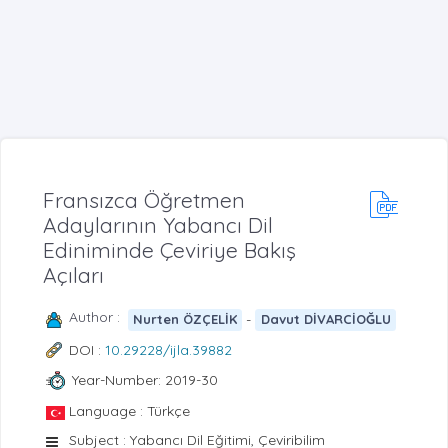
Fransızca Öğretmen
Adaylarının Yabancı Dil
Ediniminde Çeviriye Bakış
Açıları
Author :
-
Nurten ÖZÇELİK
Davut DİVARCİOĞLU
DOI :
10.29228/ijla.39882
Year-Number: 2019-30
Language : Türkçe
Subject : Yabancı Dil Eğitimi, Çeviribilim