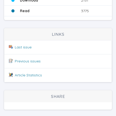
Download
2151
Read
3775
LINKS
Last issue
Previous issues
Article Statistics
SHARE