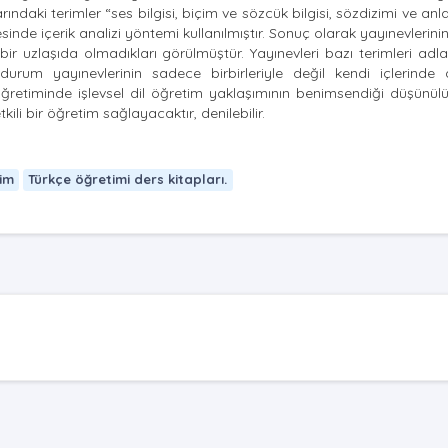
ndaki terimler “ses bilgisi, biçim ve sözcük bilgisi, sözdizimi ve anla
sinde içerik analizi yöntemi kullanılmıştır. Sonuç olarak yayınevlerinin,
ir uzlaşıda olmadıkları görülmüştür. Yayınevleri bazı terimleri adla
u durum yayınevlerinin sadece birbirleriyle değil kendi içlerinde 
öğretiminde işlevsel dil öğretim yaklaşımının benimsendiği düşünül
kili bir öğretim sağlayacaktır, denilebilir.
im
Türkçe öğretimi ders kitapları.