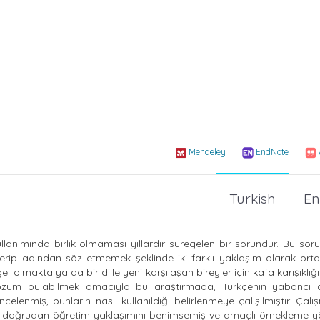
Mendeley
EndNote
Turkish
En
llanımında birlik olmaması yıllardır süregelen bir sorundur. Bu sor
erip adından söz etmemek şeklinde iki farklı yaklaşım olarak orta
gel olmakta ya da bir dille yeni karşılaşan bireyler için kafa karışıklı
züm bulabilmek amacıyla bu araştırmada, Türkçenin yabancı d
 incelenmiş, bunların nasıl kullanıldığı belirlenmeye çalışılmıştır. Ça
an, doğrudan öğretim yaklaşımını benimsemiş ve amaçlı örnekleme y