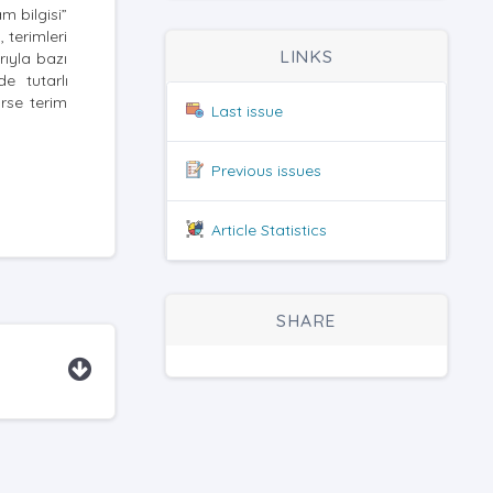
m bilgisi”
 terimleri
LINKS
rıyla bazı
de tutarlı
ürse terim
Last issue
Previous issues
Article Statistics
SHARE