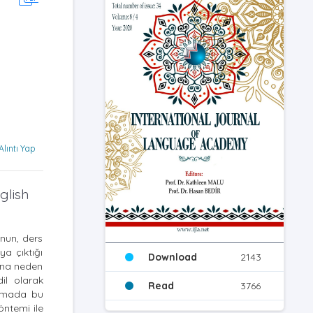
Alıntı Yap
glish
unun, ders
ya çıktığı
Download
2143
ğına neden
il olarak
Read
3766
lışmada bu
öntemi ile