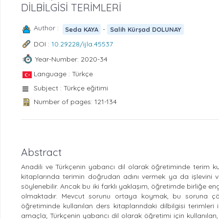
DİLBİLGİSİ TERİMLERİ
Author :
-
Seda KAYA
Salih Kürşad DOLUNAY
DOI :
10.29228/ijla.45537
Year-Number: 2020-34
Language : Türkçe
Subject : Türkçe eğitimi
Number of pages: 121-134
Abstract
Anadili ve Türkçenin yabancı dil olarak öğretiminde terim ku
kitaplarında terimin doğrudan adını vermek ya da işlevini v
söylenebilir. Ancak bu iki farklı yaklaşım, öğretimde birliğe en
olmaktadır. Mevcut sorunu ortaya koymak, bu soruna çö
öğretiminde kullanılan ders kitaplarındaki dilbilgisi terimleri
amaçla; Türkçenin yabancı dil olarak öğretimi için kullanıl