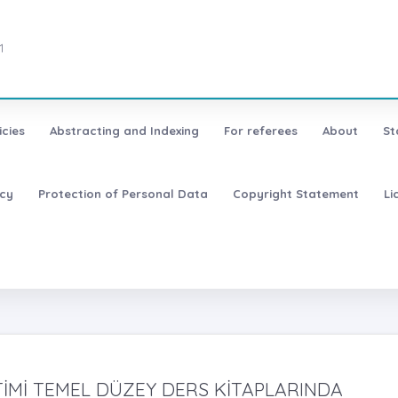
1
icies
Abstracting and Indexing
For referees
About
St
icy
Protection of Personal Data
Copyright Statement
Li
İMİ TEMEL DÜZEY DERS KİTAPLARINDA