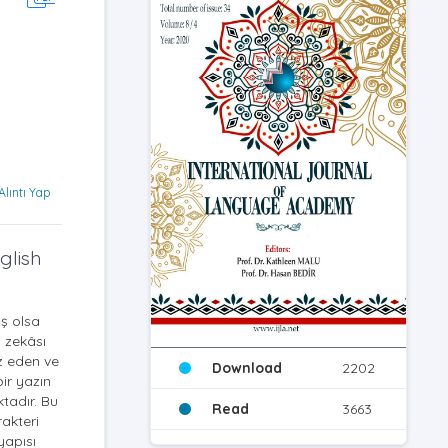
Alıntı Yap
glish
ış olsa
l zekâsı
z eden ve
Download
2202
ir yazın
tadır. Bu
Read
3663
rakteri
yapısı