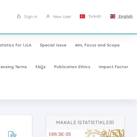
Turkish
English
Sign in
New User
atistics for IJLA
Special Issue
Aim, Focus and Scope
censing Terms
FAQs
Publication Ethics
Impact Factor
MAKALE İSTATİSTİKLERİ