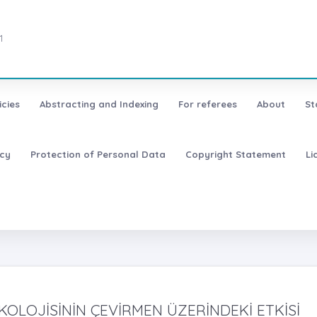
1
icies
Abstracting and Indexing
For referees
About
St
icy
Protection of Personal Data
Copyright Statement
Li
KOLOJİSİNİN ÇEVİRMEN ÜZERİNDEKİ ETKİSİ