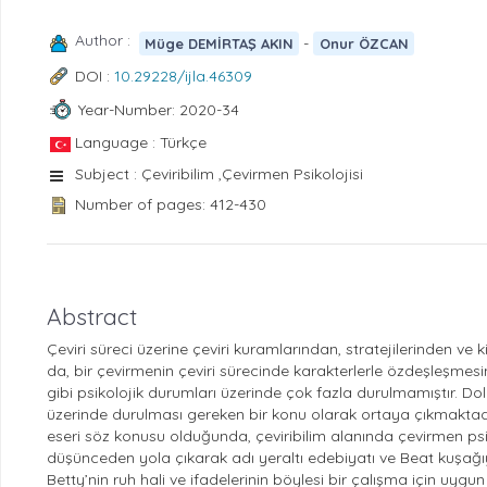
Author :
-
Müge DEMİRTAŞ AKIN
Onur ÖZCAN
DOI :
10.29228/ijla.46309
Year-Number: 2020-34
Language : Türkçe
Subject : Çeviribilim ,Çevirmen Psikolojisi
Number of pages: 412-430
Abstract
Çeviri süreci üzerine çeviri kuramlarından, stratejilerinden ve k
da, bir çevirmenin çeviri sürecinde karakterlerle özdeşleşmesi
gibi psikolojik durumları üzerinde çok fazla durulmamıştır. D
üzerinde durulması gereken bir konu olarak ortaya çıkmaktadır. 
eseri söz konusu olduğunda, çeviribilim alanında çevirmen psik
düşünceden yola çıkarak adı yeraltı edebiyatı ve Beat kuşağıyl
Betty’nin ruh hali ve ifadelerinin böylesi bir çalışma için uyg