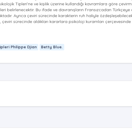
olojik Tipleri’ne ve kişilik üzerine kullandığı kavramlara göre çevir
leri belirlenecektir. Bu ifade ve davranışların Fransızcadan Türkçeye ç
tadır. Ayrıca çeviri sürecinde karakterin ruh haliyle özdeşleşebilece
eviri sürecinde aldıkları kararlara psikoloji kuramları çerçevesinde
ipleri Philippe Djian
Betty Blue.