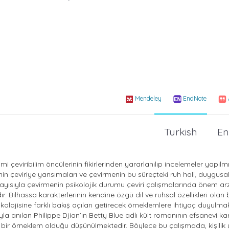
Mendeley
EndNote
Turkish
En
imi çeviribilim öncülerinin fikirlerinden yararlanılıp incelemeler yapılm
nin çeviriye yansımaları ve çevirmenin bu süreçteki ruh hali, duygusa
olayısıyla çevirmenin psikolojik durumu çeviri çalışmalarında önem ar
Bilhassa karakterlerinin kendine özgü dil ve ruhsal özellikleri olan b
olojisine farklı bakış açıları getirecek örneklemlere ihtiyaç duyulmak
a anılan Philippe Djian’ın Betty Blue adlı kült romanının efsanevi ka
un bir örneklem olduğu düşünülmektedir. Böylece bu çalışmada, kişilik 