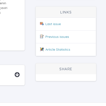
menin
eviri
LINKS
k
Last issue
Previous issues
Article Statistics
SHARE