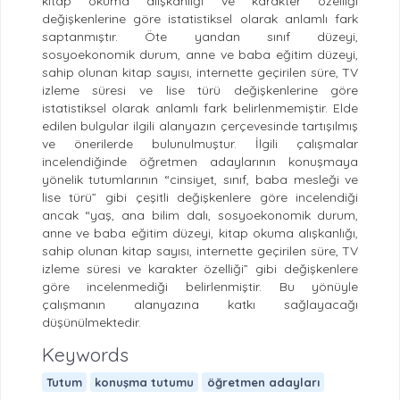
kitap okuma alışkanlığı ve karakter özelliği
değişkenlerine göre istatistiksel olarak anlamlı fark
saptanmıştır. Öte yandan sınıf düzeyi,
sosyoekonomik durum, anne ve baba eğitim düzeyi,
sahip olunan kitap sayısı, internette geçirilen süre, TV
izleme süresi ve lise türü değişkenlerine göre
istatistiksel olarak anlamlı fark belirlenmemiştir. Elde
edilen bulgular ilgili alanyazın çerçevesinde tartışılmış
ve önerilerde bulunulmuştur. İlgili çalışmalar
incelendiğinde öğretmen adaylarının konuşmaya
yönelik tutumlarının “cinsiyet, sınıf, baba mesleği ve
lise türü” gibi çeşitli değişkenlere göre incelendiği
ancak “yaş, ana bilim dalı, sosyoekonomik durum,
anne ve baba eğitim düzeyi, kitap okuma alışkanlığı,
sahip olunan kitap sayısı, internette geçirilen süre, TV
izleme süresi ve karakter özelliği” gibi değişkenlere
göre incelenmediği belirlenmiştir. Bu yönüyle
çalışmanın alanyazına katkı sağlayacağı
düşünülmektedir.
Keywords
Tutum
konuşma tutumu
öğretmen adayları