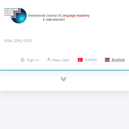
ISSN: 2342-0251
Turkish
English
Sign in
New User