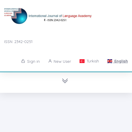
ISSN: 2342-0251
Turkish
English
Sign in
New User