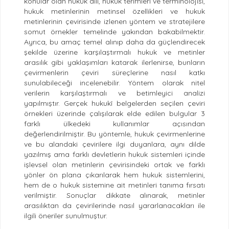
konular olan hukuk dili, hukuk terimleri ve terminolojisi,
hukuk metinlerinin metinsel özellikleri ve hukuk
metinlerinin çevirisinde izlenen yöntem ve stratejilere
somut örnekler temelinde yakından bakabilmektir.
Ayrıca, bu amaç temel alınıp daha da güçlendirecek
şekilde üzerine karşılaştırmalı hukuk ve metinler
arasılık gibi yaklaşımları katarak ilerlenirse, bunların
çevirmenlerin çeviri süreçlerine nasıl katkı
sunulabileceği incelenebilir. Yöntem olarak nitel
verilerin karşılaştırmalı ve betimleyici analizi
yapılmıştır. Gerçek hukukî belgelerden seçilen çeviri
örnekleri üzerinde çalışılarak elde edilen bulgular 3
farklı ülkedeki kullanımlar açısından
değerlendirilmiştir. Bu yöntemle, hukuk çevirmenlerine
ve bu alandaki çevirilere ilgi duyanlara, aynı dilde
yazılmış ama farklı devletlerin hukuk sistemleri içinde
işlevsel olan metinlerin çevirisindeki ortak ve farklı
yönler ön plana çıkarılarak hem hukuk sistemlerini,
hem de o hukuk sistemine ait metinleri tanıma fırsatı
verilmiştir. Sonuçlar dikkate alınarak, metinler
arasılıktan da çevirilerinde nasıl yararlanacakları ile
ilgili öneriler sunulmuştur.