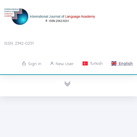
ISSN: 2342-0251
Turkish
English
Sign in
New User