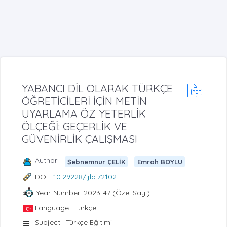
YABANCI DİL OLARAK TÜRKÇE
ÖĞRETİCİLERİ İÇİN METİN
UYARLAMA ÖZ YETERLİK
ÖLÇEĞİ: GEÇERLİK VE
GÜVENİRLİK ÇALIŞMASI
Author :
-
Şebnemnur ÇELİK
Emrah BOYLU
DOI :
10.29228/ijla.72102
Year-Number: 2023-47 (Özel Sayı)
Language : Türkçe
Subject : Türkçe Eğitimi