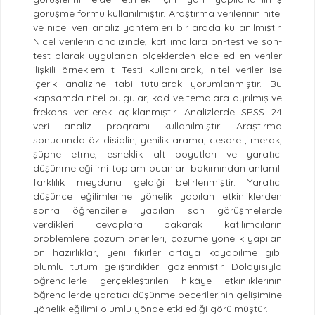
görüşme formu kullanılmıştır. Araştırma verilerinin nitel
ve nicel veri analiz yöntemleri bir arada kullanılmıştır.
Nicel verilerin analizinde, katılımcılara ön-test ve son-
test olarak uygulanan ölçeklerden elde edilen veriler
ilişkili örneklem t Testi kullanılarak; nitel veriler ise
içerik analizine tabi tutularak yorumlanmıştır. Bu
kapsamda nitel bulgular, kod ve temalara ayrılmış ve
frekans verilerek açıklanmıştır. Analizlerde SPSS 24
veri analiz programı kullanılmıştır. Araştırma
sonucunda öz disiplin, yenilik arama, cesaret, merak,
şüphe etme, esneklik alt boyutları ve yaratıcı
düşünme eğilimi toplam puanları bakımından anlamlı
farklılık meydana geldiği belirlenmiştir. Yaratıcı
düşünce eğilimlerine yönelik yapılan etkinliklerden
sonra öğrencilerle yapılan son görüşmelerde
verdikleri cevaplara bakarak katılımcıların
problemlere çözüm önerileri, çözüme yönelik yapılan
ön hazırlıklar, yeni fikirler ortaya koyabilme gibi
olumlu tutum geliştirdikleri gözlenmiştir. Dolayısıyla
öğrencilerle gerçekleştirilen hikâye etkinliklerinin
öğrencilerde yaratıcı düşünme becerilerinin gelişimine
yönelik eğilimi olumlu yönde etkilediği görülmüştür.