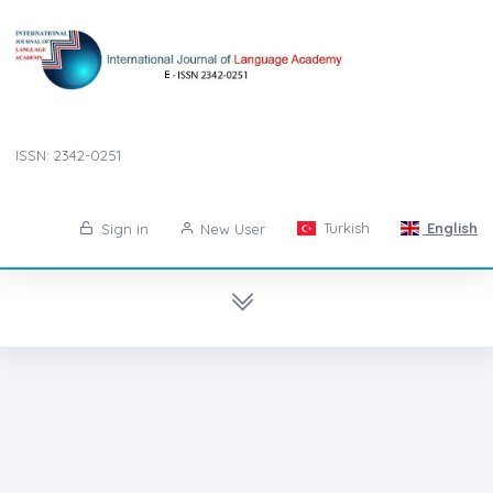
ISSN: 2342-0251
Turkish
English
Sign in
New User